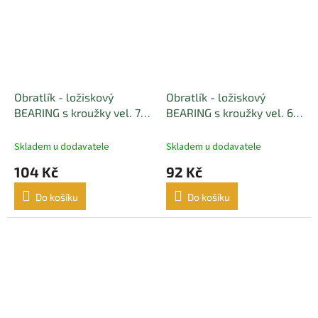
Obratlík - ložiskový
Obratlík - ložiskový
BEARING s kroužky vel. 7
BEARING s kroužky vel. 6
nosnost 105kg BLACK
nosnost 85kg BLACK
MATT(černý matný) - 5 ks
MATT(černý matný) - 5 ks
Skladem u dodavatele
Skladem u dodavatele
104 Kč
92 Kč
Do košíku
Do košíku