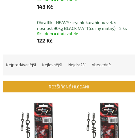
Skladem u dodavatele
143 Kč
Obratlík - HEAVY s rychlokarabinou vel. 4
nosnost 90kg BLACK MATT(černý matný) - 5 ks
Skladem u dodavatele
122 Kč
Ř
a
Nejprodávanější
Nejlevnější
Nejdražší
Abecedně
z
e
n
ROZŠÍŘENÉ HLEDÁNÍ
í
p
V
r
ý
o
p
d
i
u
s
k
p