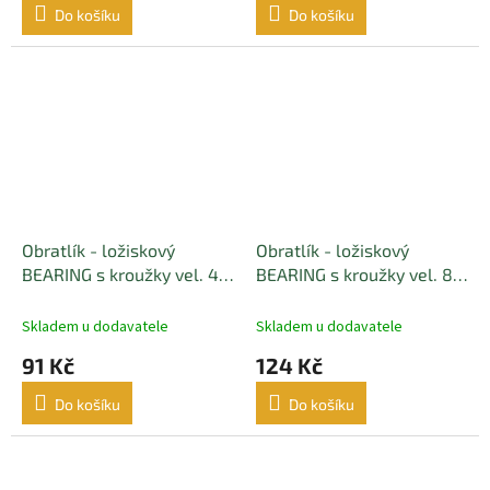
Do košíku
Do košíku
Obratlík - ložiskový
Obratlík - ložiskový
BEARING s kroužky vel. 4 s
BEARING s kroužky vel. 8
karabinou INSIDE LOCK
nosnost 105kg BLACK
nosnost 40kg BLACK
MATT(černý matný) - 5 ks
Skladem u dodavatele
Skladem u dodavatele
MATT(černý matný) - 5 ks
91 Kč
124 Kč
Do košíku
Do košíku