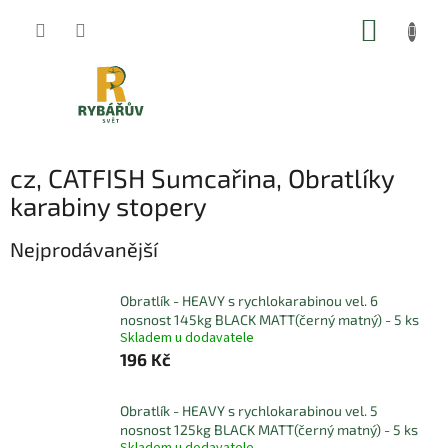
Přejít
NÁKUP
na
obsah
KOŠÍK
cz, CATFISH Sumcařina, Obratlíky
karabiny stopery
Nejprodávanější
Obratlík - HEAVY s rychlokarabinou vel. 6
nosnost 145kg BLACK MATT(černý matný) - 5 ks
Skladem u dodavatele
196 Kč
Obratlík - HEAVY s rychlokarabinou vel. 5
nosnost 125kg BLACK MATT(černý matný) - 5 ks