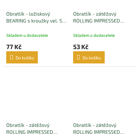
Obratlík - ložiskový
Obratlík - zátěžový
BEARING s kroužky vel. 5
ROLLING IMPRESSED
nosnost 70kg BLACK
(vroubkovaný) vel. 4/0
MATT(černý matný) - 5 ks
nosnost 135kg BLACK
Skladem u dodavatele
Skladem u dodavatele
MATT(černý matný) - 5 ks
77 Kč
53 Kč
Do košíku
Do košíku
Obratlík - zátěžový
Obratlík - zátěžový
ROLLING IMPRESSED
ROLLING IMPRESSED
(vroubkovaný) vel. 3/0
(vroubkovaný) vel. 2/0