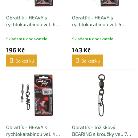
t
r
ů
o
d
Obratlík - HEAVY s
Obratlík - HEAVY s
u
rychlokarabinou vel. 6
rychlokarabinou vel. 5
k
nosnost 145kg BLACK
nosnost 125kg BLACK
t
MATT(černý matný) - 5 ks
MATT(černý matný) - 5 ks
Skladem u dodavatele
Skladem u dodavatele
ů
196 Kč
143 Kč
Do košíku
Do košíku
Obratlík - HEAVY s
Obratlík - ložiskový
rychlokarabinou vel. 4
BEARING s kroužky vel. 7 s