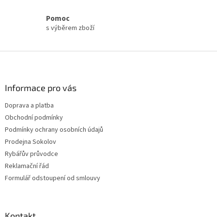
i
s
Pomoc
u
s výběrem zboží
Z
á
p
a
Informace pro vás
t
Doprava a platba
í
Obchodní podmínky
Podmínky ochrany osobních údajů
Prodejna Sokolov
Rybářův průvodce
Reklamační řád
Formulář odstoupení od smlouvy
Kontakt