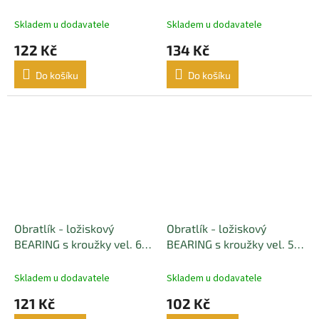
nosnost 90kg BLACK
karabinou INSIDE LOCK
MATT(černý matný) - 5 ks
nosnost 85kg BLACK
Skladem u dodavatele
Skladem u dodavatele
MATT(černý matný) - 5 ks
122 Kč
134 Kč
Do košíku
Do košíku
Obratlík - ložiskový
Obratlík - ložiskový
BEARING s kroužky vel. 6 s
BEARING s kroužky vel. 5 s
karabinou INSIDE LOCK
karabinou INSIDE LOCK
nosnost 70kg BLACK
nosnost 60kg BLACK
Skladem u dodavatele
Skladem u dodavatele
MATT(černý matný) - 5 ks
MATT(černý matný) - 5 ks
121 Kč
102 Kč