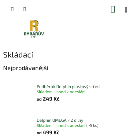
Přejít
NÁKUP
na
obsah
KOŠÍK
Skládací
Nejprodávanější
Podběrák Delphin plastový střed
Skladem - ihned k odeslání
249 Kč
od
Delphin OMEGA / 2 dílný
Skladem - ihned k odeslání
(>5 ks)
499 Kč
od