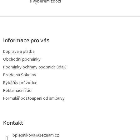
s výběrem zboží
Z
á
p
a
Informace pro vás
t
Doprava a platba
í
Obchodní podmínky
Podmínky ochrany osobních údajů
Prodejna Sokolov
Rybářův průvodce
Reklamační řád
Formulář odstoupení od smlouvy
Kontakt
bplesnikova
@
seznam.cz