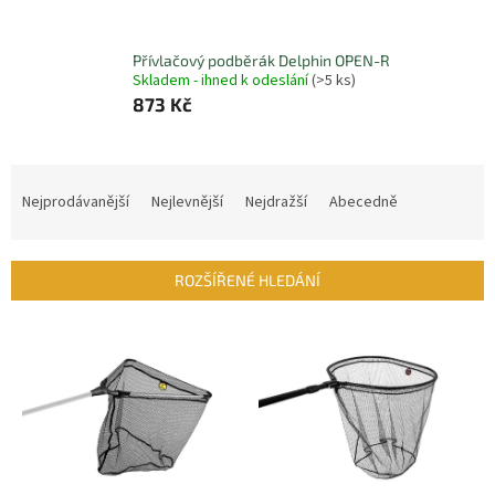
Přívlačový podběrák Delphin OPEN-R
Skladem - ihned k odeslání
(>5 ks)
873 Kč
Ř
a
Nejprodávanější
Nejlevnější
Nejdražší
Abecedně
z
e
n
ROZŠÍŘENÉ HLEDÁNÍ
í
p
V
r
ý
o
p
d
i
u
s
k
p
t
r
ů