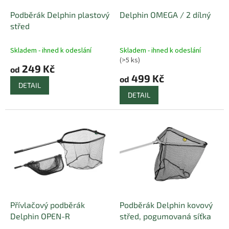
o
d
Podběrák Delphin plastový
Delphin OMEGA / 2 dílný
u
střed
k
t
Skladem - ihned k odeslání
Skladem - ihned k odeslání
ů
(>5 ks)
249 Kč
od
499 Kč
od
DETAIL
DETAIL
Přívlačový podběrák
Podběrák Delphin kovový
Delphin OPEN-R
střed, pogumovaná síťka