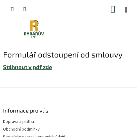
Přejít
NÁKUP
na
obsah
KOŠÍK
Formulář odstoupení od smlouvy
Stáhnout v pdf zde
Z
á
p
a
Informace pro vás
t
Doprava a platba
í
Obchodní podmínky