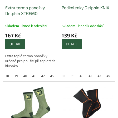
o
d
Extra termo ponožky
Podkolenky Delphin KNIX
u
Delphin XTREMO
k
t
Skladem - ihned k odeslání
Skladem - ihned k odeslání
ů
167 Kč
139 Kč
DETAIL
DETAIL
Extra teplé termo ponožky
určené pro použití při teplotách
hluboko...
38
39
40
41
42
45
43
38
46
39
44
40
47
41
48
42
49
45
50
4