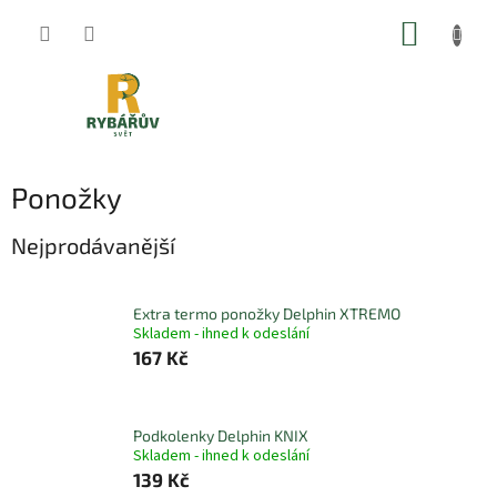
Přejít
NÁKUP
na
obsah
KOŠÍK
Ponožky
Nejprodávanější
Extra termo ponožky Delphin XTREMO
Skladem - ihned k odeslání
167 Kč
Podkolenky Delphin KNIX
Skladem - ihned k odeslání
139 Kč