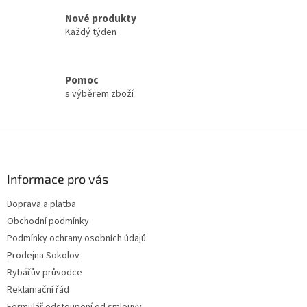
y
Nové produkty
v
Každý týden
ý
p
i
s
Pomoc
u
s výběrem zboží
Z
á
p
a
Informace pro vás
t
Doprava a platba
í
Obchodní podmínky
Podmínky ochrany osobních údajů
Prodejna Sokolov
Rybářův průvodce
Reklamační řád
Formulář odstoupení od smlouvy