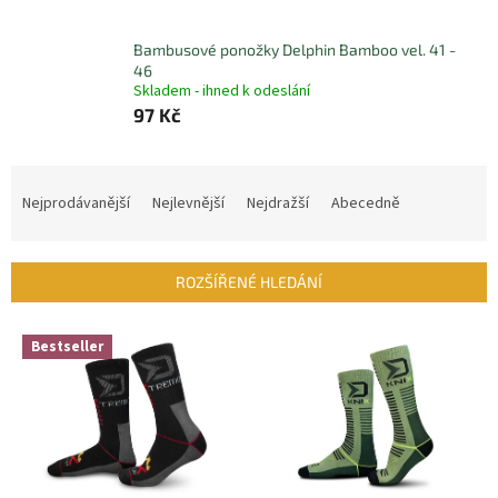
Bambusové ponožky Delphin Bamboo vel. 41 -
46
Skladem - ihned k odeslání
97 Kč
Ř
a
Nejprodávanější
Nejlevnější
Nejdražší
Abecedně
z
e
n
ROZŠÍŘENÉ HLEDÁNÍ
í
p
V
r
Bestseller
ý
o
p
d
i
u
s
k
p
t
r
ů