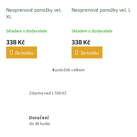
Neoprenové ponožky vel.
Neoprenové ponožky vel. L
XL
Skladem u dodavatele
Skladem u dodavatele
338 Kč
338 Kč
Do košíku
Do košíku
6
položek celkem
O
v
l
á
Zdarma nad 1 500 Kč
d
a
c
í
Doručení
p
do 48 hodin
r
v
k