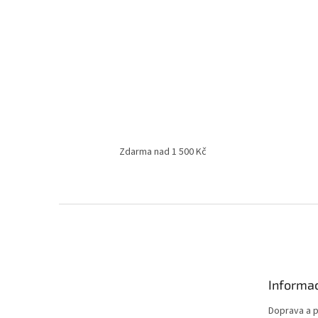
Zdarma nad 1 500 Kč
Z
á
p
a
t
Informac
í
Doprava a p