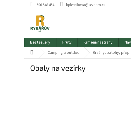
Přejít
606 548 454
bplesnikova@seznam.cz
na
obsah
Bestsellery
Pruty
Krmení/nástrahy
Nav
Domů
Camping a outdoor
Brašny, batohy, přep
Obaly na vezírky