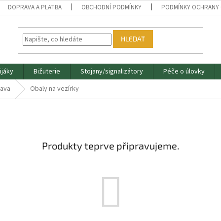
DOPRAVA A PLATBA
OBCHODNÍ PODMÍNKY
PODMÍNKY OCHRANY 
HLEDAT
ijáky
Bižuterie
Stojany/signalizátory
Péče o úlovky
rava
Obaly na vezírky
Produkty teprve připravujeme.