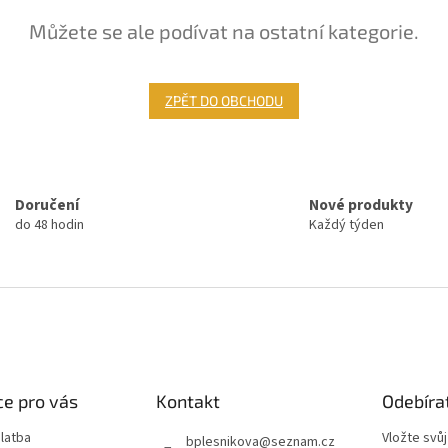
Můžete se ale podívat na ostatní kategorie.
ZPĚT DO OBCHODU
Doručení
Nové produkty
do 48 hodin
Každý týden
e pro vás
Kontakt
Odebíra
latba
Vložte svů
bplesnikova
@
seznam.cz