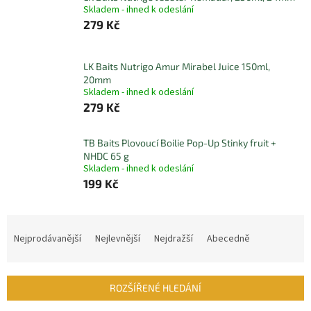
Skladem - ihned k odeslání
279 Kč
LK Baits Nutrigo Amur Mirabel Juice 150ml,
20mm
Skladem - ihned k odeslání
279 Kč
TB Baits Plovoucí Boilie Pop-Up Stinky fruit +
NHDC 65 g
Skladem - ihned k odeslání
199 Kč
Ř
a
Nejprodávanější
Nejlevnější
Nejdražší
Abecedně
z
e
n
ROZŠÍŘENÉ HLEDÁNÍ
í