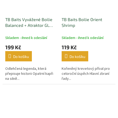
TB Baits Vyvážené Boilie
TB Baits Boilie Orient
Balanced + Atraktor GLM
Shrimp
Squid Strawberry 100 g 24
mm
Skladem - ihned k odeslání
Skladem - ihned k odeslání
199 Kč
119 Kč
Do košíku
Do košíku
Odlehčená legenda, která
Kořeněný krevetový příval pro
přepisuje historii Opatrní kapři
celoroční úspěch Hlavní zbraní
na silně...
řady...