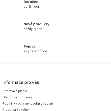
Doručení
do 48 hodin
Nové produkty
Každý týden
Pomoc
s výběrem zboží
Z
á
p
a
Informace pro vás
t
Doprava a platba
í
Obchodní podmínky
Podmínky ochrany osobních údajů
Prodejna Sokolov