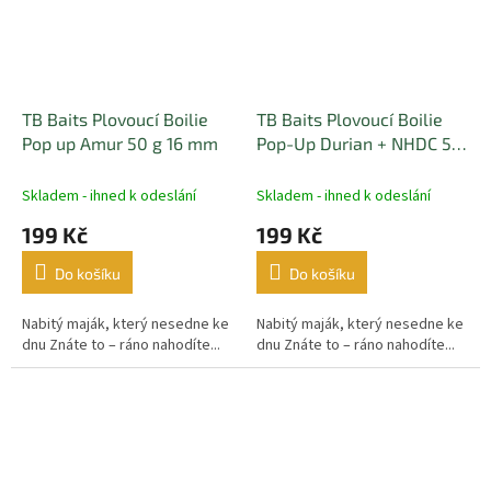
TB Baits Plovoucí Boilie
TB Baits Plovoucí Boilie
Pop up Amur 50 g 16 mm
Pop-Up Durian + NHDC 50
g 16 mm
Skladem - ihned k odeslání
Skladem - ihned k odeslání
199 Kč
199 Kč
Do košíku
Do košíku
Nabitý maják, který nesedne ke
Nabitý maják, který nesedne ke
dnu Znáte to – ráno nahodíte...
dnu Znáte to – ráno nahodíte...