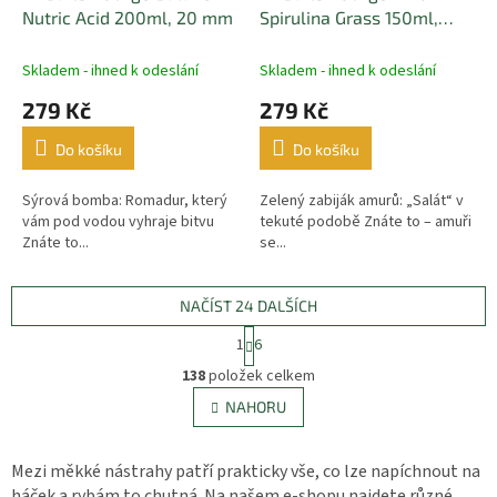
Nutric Acid 200ml, 20 mm
Spirulina Grass 150ml,
20mm
Skladem - ihned k odeslání
Skladem - ihned k odeslání
279 Kč
279 Kč
Do košíku
Do košíku
Sýrová bomba: Romadur, který
Zelený zabiják amurů: „Salát“ v
vám pod vodou vyhraje bitvu
tekuté podobě Znáte to – amuři
Znáte to...
se...
NAČÍST 24 DALŠÍCH
S
1
6
t
O
r
138
položek celkem
v
á
l
NAHORU
n
á
k
d
o
v
a
Mezi měkké nástrahy patří prakticky vše, co lze napíchnout na
á
c
háček a rybám to chutná. Na našem e-shopu najdete různé