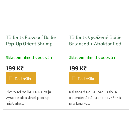
TB Baits Plovoucí Boilie
TB Baits Vyvážené Boilie
Pop-Up Orient Shrimp +
Balanced + Atraktor Red
NHDC 65 g 16 mm
Crab 100 g 20 mm
Skladem - ihned k odeslání
Skladem - ihned k odeslání
199 Kč
199 Kč
Do košíku
Do košíku
Plovoucí boilie TB Baits je
Balanced Boilie Red Crab je
vysoce atraktivní pop-up
odlehčená nástraha navržená
nástraha...
pro kapry,...