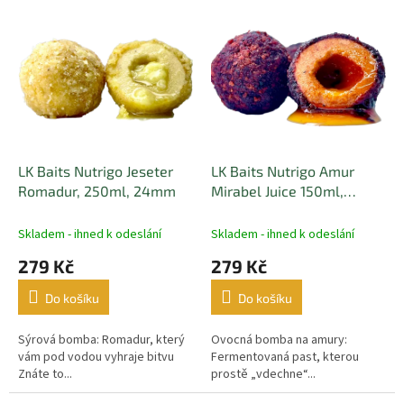
p
V
r
ý
o
p
d
i
u
s
k
p
t
r
ů
o
d
LK Baits Nutrigo Jeseter
LK Baits Nutrigo Amur
u
Romadur, 250ml, 24mm
Mirabel Juice 150ml,
k
20mm
t
Skladem - ihned k odeslání
Skladem - ihned k odeslání
ů
279 Kč
279 Kč
Do košíku
Do košíku
Sýrová bomba: Romadur, který
Ovocná bomba na amury:
vám pod vodou vyhraje bitvu
Fermentovaná past, kterou
Znáte to...
prostě „vdechne“...