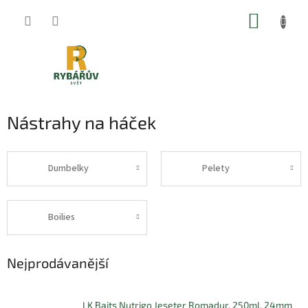
Přejít
NÁKUP
na
obsah
KOŠÍK
Nástrahy na háček
Dumbelky
Pelety
Boilies
Nejprodávanější
LK Baits Nutrigo Jeseter Romadur, 250ml, 24mm