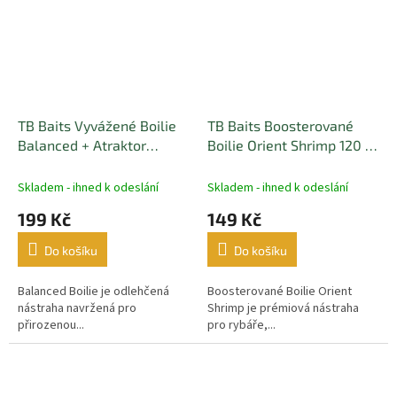
TB Baits Vyvážené Boilie
TB Baits Boosterované
Balanced + Atraktor
Boilie Orient Shrimp 120 g
Strawberry 100 g 20-24
16 mm
mm
Skladem - ihned k odeslání
Skladem - ihned k odeslání
199 Kč
149 Kč
Do košíku
Do košíku
Balanced Boilie je odlehčená
Boosterované Boilie Orient
nástraha navržená pro
Shrimp je prémiová nástraha
přirozenou...
pro rybáře,...