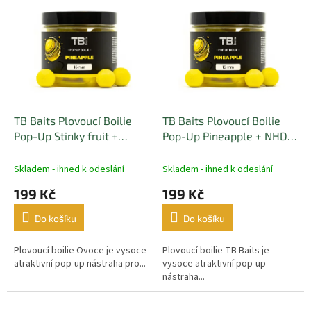
TB Baits Plovoucí Boilie
TB Baits Plovoucí Boilie
Pop-Up Stinky fruit +
Pop-Up Pineapple + NHDC
NHDC 65 g
65 g 16 mm
Skladem - ihned k odeslání
Skladem - ihned k odeslání
199 Kč
199 Kč
Do košíku
Do košíku
Plovoucí boilie Ovoce je vysoce
Plovoucí boilie TB Baits je
atraktivní pop-up nástraha pro...
vysoce atraktivní pop-up
nástraha...