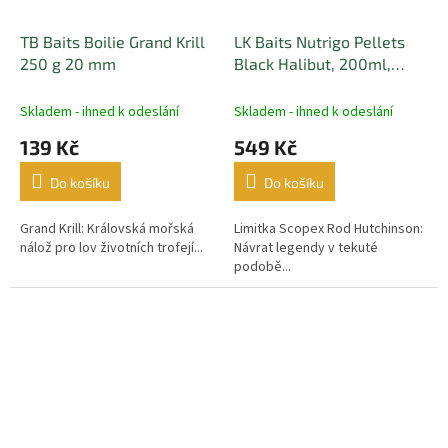
TB Baits Boilie Grand Krill
LK Baits Nutrigo Pellets
250 g 20 mm
Black Halibut, 200ml,
20mm
Skladem - ihned k odeslání
Skladem - ihned k odeslání
139 Kč
549 Kč
Do košíku
Do košíku
Grand Krill: Královská mořská
Limitka Scopex Rod Hutchinson:
nálož pro lov životních trofejí...
Návrat legendy v tekuté
podobě...