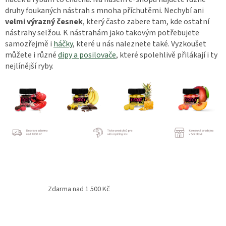
n
í
druhy foukaných nástrah s mnoha příchutěmi. Nechybí ani
í
p
velmi výrazný česnek
, který často zabere tam, kde ostatní
r
nástrahy selžou. K nástrahám jako takovým potřebujete
v
samozřejmě i
háčky
, které u nás naleznete také. Vyzkoušet
k
můžete i různé
dipy a posilovače
y
, které spolehlivě přilákají i ty
v
nejlínější ryby.
ý
p
i
s
u
Zdarma nad 1 500 Kč