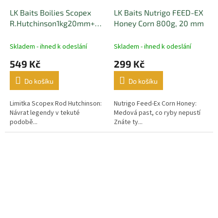
LK Baits Boilies Scopex
LK Baits Nutrigo FEED-EX
R.Hutchinson1kg20mm+Nutrigo
Honey Corn 800g, 20 mm
RH Scopex150ml,20mm
Skladem - ihned k odeslání
Skladem - ihned k odeslání
549 Kč
299 Kč
Do košíku
Do košíku
Limitka Scopex Rod Hutchinson:
Nutrigo Feed-Ex Corn Honey:
Návrat legendy v tekuté
Medová past, co ryby nepustí
podobě...
Znáte ty...