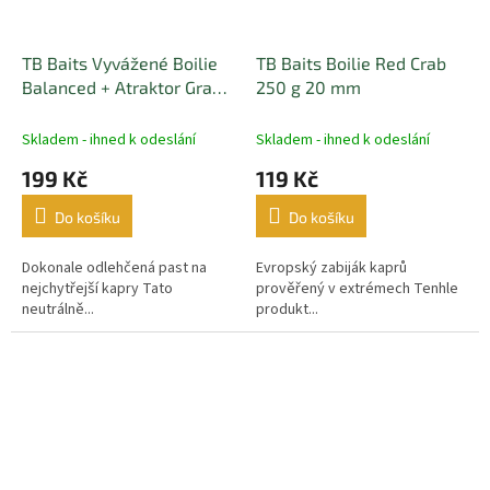
TB Baits Vyvážené Boilie
TB Baits Boilie Red Crab
Balanced + Atraktor Grand
250 g 20 mm
Krill 100 g
Skladem - ihned k odeslání
Skladem - ihned k odeslání
199 Kč
119 Kč
Do košíku
Do košíku
Dokonale odlehčená past na
Evropský zabiják kaprů
nejchytřejší kapry Tato
prověřený v extrémech Tenhle
neutrálně...
produkt...