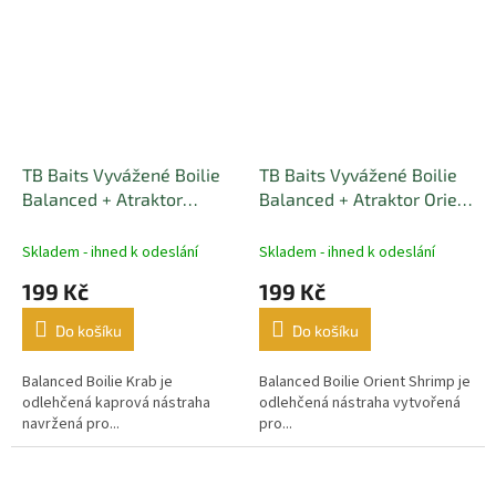
TB Baits Vyvážené Boilie
TB Baits Vyvážené Boilie
Balanced + Atraktor
Balanced + Atraktor Orient
Monster Crab 100 g 20-24
Shrimp 100 g 20 mm
mm
Skladem - ihned k odeslání
Skladem - ihned k odeslání
199 Kč
199 Kč
Do košíku
Do košíku
Balanced Boilie Krab je
Balanced Boilie Orient Shrimp je
odlehčená kaprová nástraha
odlehčená nástraha vytvořená
navržená pro...
pro...