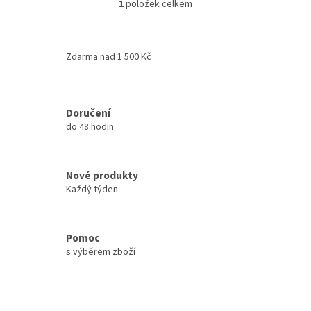
1
položek celkem
O
v
l
á
Zdarma nad 1 500 Kč
d
a
c
í
Doručení
p
do 48 hodin
r
v
k
y
Nové produkty
v
Každý týden
ý
p
i
s
Pomoc
u
s výběrem zboží
Z
á