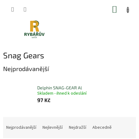
Přejít
NÁKUP
na
obsah
KOŠÍK
Snag Gears
Nejprodávanější
Delphin SNAG-GEAR Al
Skladem - ihned k odeslání
97 Kč
Ř
a
Nejprodávanější
Nejlevnější
Nejdražší
Abecedně
z