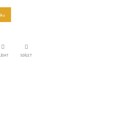
íku
LÍDAT
SDÍLET