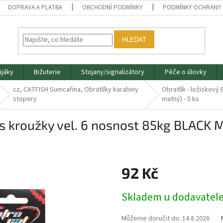
DOPRAVA A PLATBA
OBCHODNÍ PODMÍNKY
PODMÍNKY OCHRANY 
HLEDAT
ijáky
Bižuterie
Stojany/signalizátory
Péče o úlovky
cz, CATFISH Sumcařina, Obratlíky karabiny
Obratlík - ložiskov
stopery
matný) - 5 ks
 s kroužky vel. 6 nosnost 85kg BLACK 
92 Kč
Měrná
Skladem u dodavatel
cena:
Můžeme doručit do:
14.8.2026