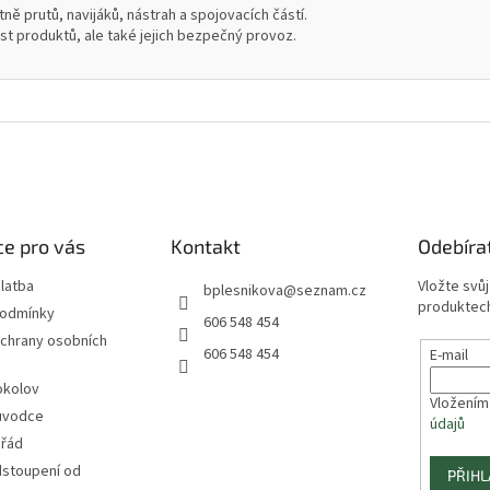
ně prutů, navijáků, nástrah a spojovacích částí.
ost produktů, ale také jejich bezpečný provoz.
e pro vás
Kontakt
Odebíra
latba
Vložte svů
bplesnikova
@
seznam.cz
produktech
podmínky
606 548 454
chrany osobních
606 548 454
E-mail
okolov
Vložením
ůvodce
údajů
 řád
dstoupení od
PŘIHL