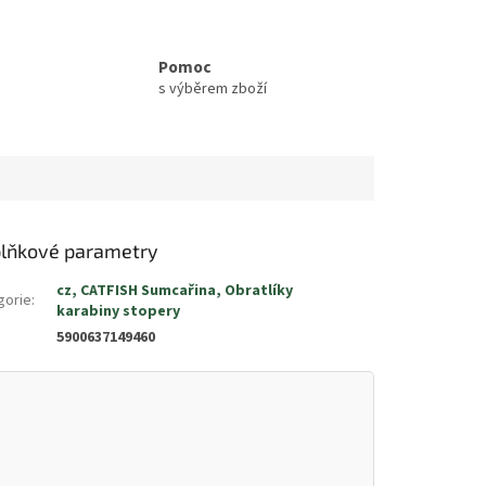
Pomoc
s výběrem zboží
lňkové parametry
cz, CATFISH Sumcařina, Obratlíky
gorie
:
karabiny stopery
5900637149460