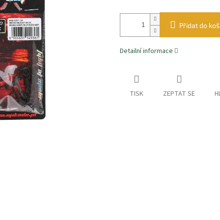
Přidat do koš
Detailní informace
TISK
ZEPTAT SE
H