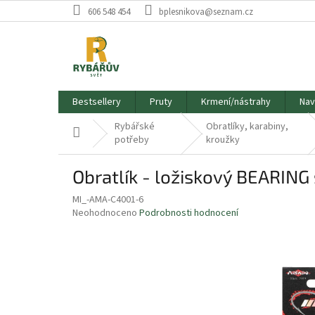
Přejít
606 548 454
bplesnikova@seznam.cz
na
obsah
Bestsellery
Pruty
Krmení/nástrahy
Nav
Rybářské
Obratlíky, karabiny,
Domů
potřeby
kroužky
Obratlík - ložiskový BEARING
MI_-AMA-C4001-6
Průměrné
Neohodnoceno
Podrobnosti hodnocení
hodnocení
produktu
je
0,0
z
5
hvězdiček.