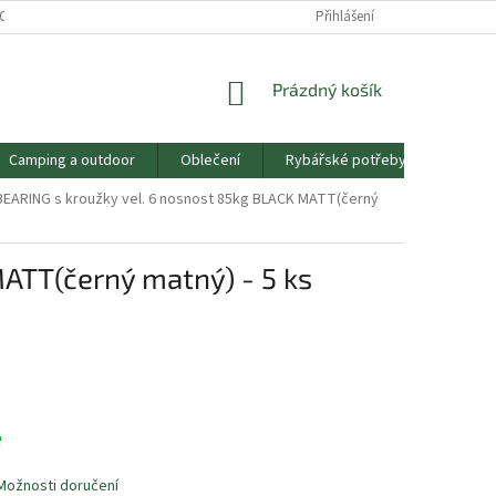
OSOBNÍCH ÚDAJŮ
PRODEJNA SOKOLOV
Přihlášení
RYBÁŘŮV PRŮVODCE
NÁKUPNÍ
Prázdný košík
KOŠÍK
Camping a outdoor
Oblečení
Rybářské potřeby
Mořsk
ý BEARING s kroužky vel. 6 nosnost 85kg BLACK MATT(černý
MATT(černý matný) - 5 ks
e
Možnosti doručení