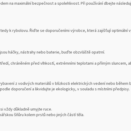
dem na maximální bezpečnost a spolehlivost. Při používání dbejte následují
tedy k rybolovu. Řiďte se doporučeními výrobce, která zajišťují optimální
 jsou háčky, nástrahy nebo baterie, buďte obzvláště opatrní.
edí, chráněném před vlhkostí, extrémními teplotami a přímým sluncem, aby
vybavení z vodivých materiálů v blízkosti elektrických vedení nebo během 
podle doporučení a likvidujte je ekologicky, v souladu s místními předpisy.
 si vždy důkladně umyjte ruce.
ářskou šňůru kolem prstů nebo jiných částí těla.