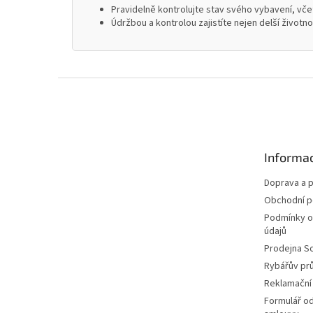
Pravidelně kontrolujte stav svého vybavení, včet
Údržbou a kontrolou zajistíte nejen delší životn
Z
á
p
a
t
Informac
í
Doprava a p
Obchodní 
Podmínky o
údajů
Prodejna S
Rybářův pr
Reklamační
Formulář o