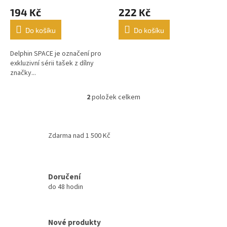
ů
194 Kč
222 Kč
Do košíku
Do košíku
Delphin SPACE je označení pro
exkluzivní sérii tašek z dílny
značky...
2
položek celkem
O
v
l
á
Zdarma nad 1 500 Kč
d
a
c
í
Doručení
p
do 48 hodin
r
v
k
y
Nové produkty
v