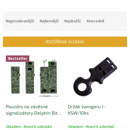
Ř
a
Nejprodávanější
Nejlevnější
Nejdražší
Abecedně
z
e
n
ROZŠÍŘENÉ HLEDÁNÍ
í
p
V
r
Bestseller
ý
o
p
d
i
u
s
k
p
t
r
ů
o
d
Pouzdro na závěsné
Držák swingeru I-
u
signalizátory Delphin Bite
KSW/10ks
k
SPACE C2G
t
Skladem - ihned k odeslání
Skladem - ihned k odeslání