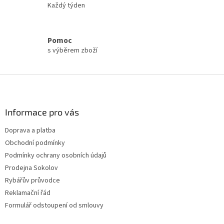
Každý týden
ý
p
i
s
Pomoc
u
s výběrem zboží
Z
á
p
a
Informace pro vás
t
Doprava a platba
í
Obchodní podmínky
Podmínky ochrany osobních údajů
Prodejna Sokolov
Rybářův průvodce
Reklamační řád
Formulář odstoupení od smlouvy