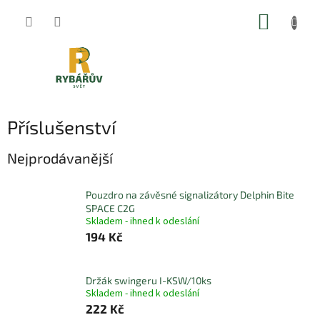
Přejít
NÁKUP
na
obsah
KOŠÍK
Příslušenství
Nejprodávanější
Pouzdro na závěsné signalizátory Delphin Bite
SPACE C2G
Skladem - ihned k odeslání
194 Kč
Držák swingeru I-KSW/10ks
Skladem - ihned k odeslání
222 Kč