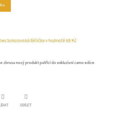
íku
lies Sokolovská Bělička
v hodnotě 69 Kč
 zbrusu nový produkt patřící do exkluzivní camo edice
LÍDAT
SDÍLET