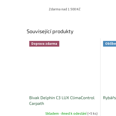
Zdarma nad 1 500 Kč
Související produkty
Doprava zdarma
Oblíb
Bivak Delphin C3 LUX ClimaControl
Rybářs
Carpath
Skladem - ihned k odeslání
(>5 ks)
Průměr