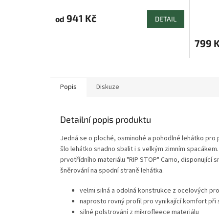
hodnoce
produkt
941 Kč
od
DETAIL
je
5,0
799 
z
5
hvězdič
Popis
Diskuze
Detailní popis produktu
Jedná se o ploché, osminohé a pohodlné lehátko pro p
šlo lehátko snadno sbalit i s velkým zimním spacákem.
prvotřídního materiálu "RIP STOP" Camo, disponující 
šněrování na spodní straně lehátka.
velmi silná a odolná konstrukce z ocelových pro
naprosto rovný profil pro vynikající komfort při
silné polstrování z mikrofleece materiálu