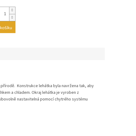
košíku
 přírodě. Konstrukce lehátka byla navržena tak, aby
vlhkem a chladem. Okraj lehátka je vyroben z
e libovolně nastavitelná pomocí chytrého systému