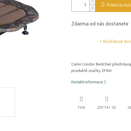
Přidat do koš
Zdarma od nás dostanete
+ Rohlíkové boi
Camo Condor Bedchair představuje
produktů značky ZFISH.
Detailní informace
TISK
ZEPTAT SE
H