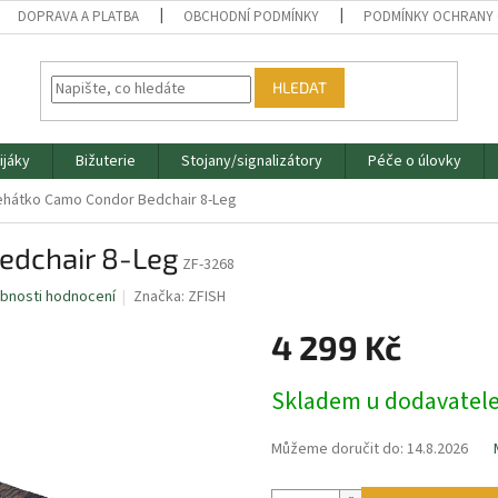
DOPRAVA A PLATBA
OBCHODNÍ PODMÍNKY
PODMÍNKY OCHRANY 
HLEDAT
ijáky
Bižuterie
Stojany/signalizátory
Péče o úlovky
Lehátko Camo Condor Bedchair 8-Leg
edchair 8-Leg
ZF-3268
bnosti hodnocení
Značka:
ZFISH
4 299 Kč
Měrná
Skladem u dodavatel
cena:
Můžeme doručit do:
14.8.2026