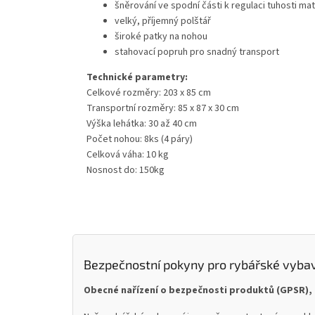
šněrování ve spodní části k regulaci tuhosti ma
velký, příjemný polštář
široké patky na nohou
stahovací popruh pro snadný transport
Technické parametry:
Celkové rozměry: 203 x 85 cm
Transportní rozměry: 85 x 87 x 30 cm
Výška lehátka: 30 až 40 cm
Počet nohou: 8ks (4 páry)
Celková váha: 10 kg
Nosnost do: 150kg
Bezpečnostní pokyny pro rybářské vyba
Obecné nařízení o bezpečnosti produktů (GPSR), 