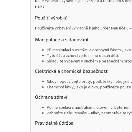
Naše rybářské vybavení je navrženo a testováno s ohle
rizika.
Použití výrobků
Používejte vybavení výhradně k jeho určenému účelu – 
Manipulace a skladování
Při manipulaci s ostrými a drobnými částmi, jako
Tyto části uchovávejte mimo dosah dětí.
Skladujte vybavení v suchém a bezpečném prostř
Elektrická a chemická bezpečnost
Nikdy nepoužívejte pruty, podběráky nebo jiné 
Chemické látky, jako je olovo, používejte pouze 
Ochrana zdraví
Po manipulaci s nástrahami, olovem či bateriemi
Zabraňte riziku zranění – nikdy neomotávejte ryb
Pravidelná údržba