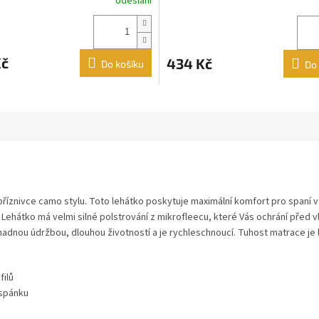
odeslání
ní
u
Kč
434 Kč
Do košíku
Do 
ek.
říznivce camo stylu. Toto lehátko poskytuje maximální komfort pro spaní v
 Lehátko má velmi silné polstrování z mikrofleecu, které Vás ochrání před 
snadnou údržbou, dlouhou životností a je rychleschnoucí. Tuhost matrace j
filů
 spánku