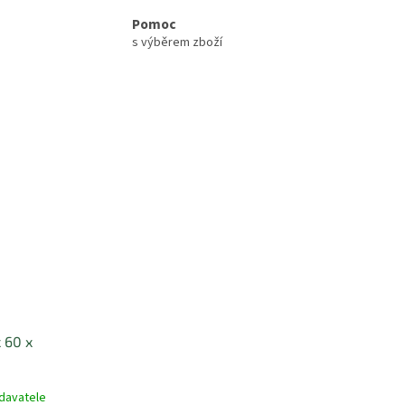
Pomoc
s výběrem zboží
 60 x
davatele