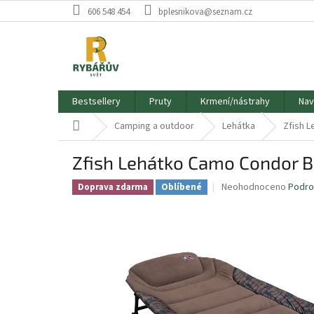
Přejít
606 548 454
bplesnikova@seznam.cz
na
obsah
Bestsellery
Pruty
Krmení/nástrahy
Nav
Domů
Camping a outdoor
Lehátka
Zfish 
Zfish Lehátko Camo Condor B
Průměrné
Neohodnoceno
Podro
Doprava zdarma
Oblíbené
hodnocení
produktu
je
0,0
z
5
hvězdiček.