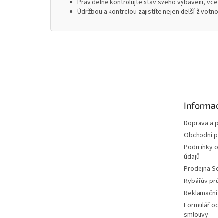
Pravidelně kontrolujte stav svého vybavení, včet
Údržbou a kontrolou zajistíte nejen delší životn
Z
á
p
a
t
Informac
í
Doprava a p
Obchodní 
Podmínky o
údajů
Prodejna S
Rybářův pr
Reklamační
Formulář o
smlouvy