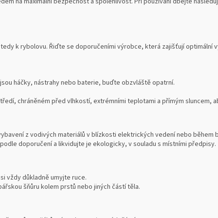
dem na maximální bezpečnost a spolehlivost. Při používání dbejte následují
tedy k rybolovu. Řiďte se doporučeními výrobce, která zajišťují optimální
 jsou háčky, nástrahy nebo baterie, buďte obzvláště opatrní.
edí, chráněném před vlhkostí, extrémními teplotami a přímým sluncem, aby
vybavení z vodivých materiálů v blízkosti elektrických vedení nebo během 
podle doporučení a likvidujte je ekologicky, v souladu s místními předpisy.
 si vždy důkladně umyjte ruce.
ářskou šňůru kolem prstů nebo jiných částí těla.