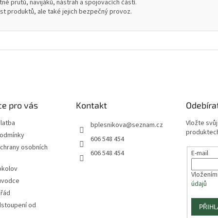
ně prutů, navijáků, nástrah a spojovacích částí.
ost produktů, ale také jejich bezpečný provoz.
e pro vás
Kontakt
Odebíra
latba
Vložte svů
bplesnikova
@
seznam.cz
produktech
podmínky
606 548 454
chrany osobních
606 548 454
E-mail
okolov
Vložením
ůvodce
údajů
 řád
dstoupení od
PŘIHL