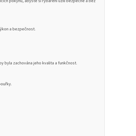
cích pokynů, abyste si rybaření užili bezpečně a bez
 výkon a bezpečnost.
 byla zachována jeho kvalita a funkčnost.
bouřky.