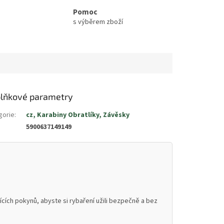
Pomoc
s výběrem zboží
lňkové parametry
gorie
:
cz, Karabiny Obratlíky, Závěsky
5900637149149
cích pokynů, abyste si rybaření užili bezpečně a bez