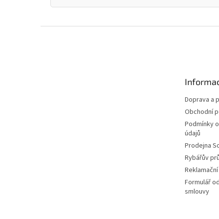
Z
á
p
a
t
Informac
í
Doprava a p
Obchodní 
Podmínky o
údajů
Prodejna S
Rybářův pr
Reklamační
Formulář o
smlouvy