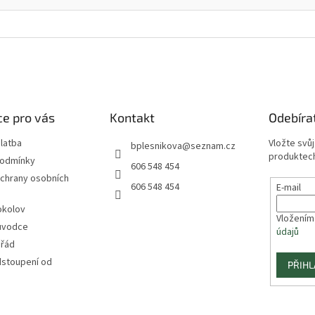
e pro vás
Kontakt
Odebíra
latba
Vložte svů
bplesnikova
@
seznam.cz
produktech
podmínky
606 548 454
chrany osobních
606 548 454
E-mail
okolov
Vložením
ůvodce
údajů
 řád
dstoupení od
PŘIHL