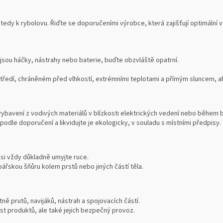
tedy k rybolovu. Řiďte se doporučeními výrobce, která zajišťují optimální
 jsou háčky, nástrahy nebo baterie, buďte obzvláště opatrní.
edí, chráněném před vlhkostí, extrémními teplotami a přímým sluncem, aby
vybavení z vodivých materiálů v blízkosti elektrických vedení nebo během 
podle doporučení a likvidujte je ekologicky, v souladu s místními předpisy.
 si vždy důkladně umyjte ruce.
ářskou šňůru kolem prstů nebo jiných částí těla.
ně prutů, navijáků, nástrah a spojovacích částí.
ost produktů, ale také jejich bezpečný provoz.