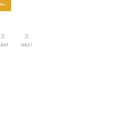
íku
LÍDAT
SDÍLET