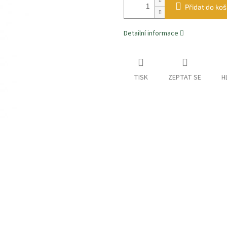
Přidat do koš
Detailní informace
TISK
ZEPTAT SE
H