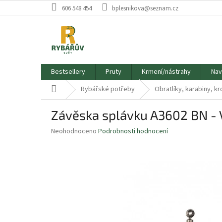
Přejít
606 548 454
bplesnikova@seznam.cz
na
obsah
Bestsellery
Pruty
Krmení/nástrahy
Nav
Domů
Rybářské potřeby
Obratlíky, karabiny, k
Závěska splávku A3602 BN - Ve
Průměrné
Neohodnoceno
Podrobnosti hodnocení
hodnocení
produktu
je
0,0
z
5
hvězdiček.