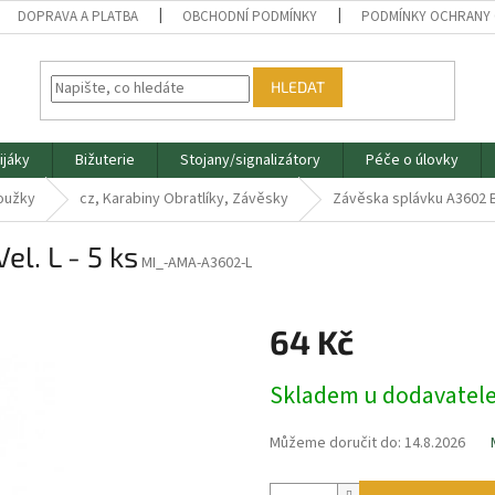
DOPRAVA A PLATBA
OBCHODNÍ PODMÍNKY
PODMÍNKY OCHRANY 
HLEDAT
ijáky
Bižuterie
Stojany/signalizátory
Péče o úlovky
roužky
cz, Karabiny Obratlíky, Závěsky
Závěska splávku A3602 BN 
l. L - 5 ks
MI_-AMA-A3602-L
64 Kč
Měrná
Skladem u dodavatel
cena:
Můžeme doručit do:
14.8.2026