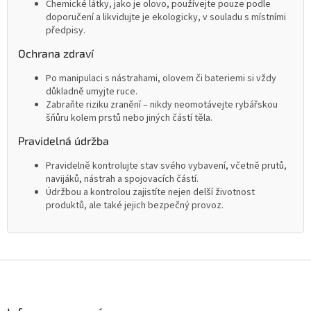
Chemické látky, jako je olovo, používejte pouze podle
doporučení a likvidujte je ekologicky, v souladu s místními
předpisy.
Ochrana zdraví
Po manipulaci s nástrahami, olovem či bateriemi si vždy
důkladně umyjte ruce.
Zabraňte riziku zranění – nikdy neomotávejte rybářskou
šňůru kolem prstů nebo jiných částí těla.
Pravidelná údržba
Pravidelně kontrolujte stav svého vybavení, včetně prutů,
navijáků, nástrah a spojovacích částí.
Údržbou a kontrolou zajistíte nejen delší životnost
produktů, ale také jejich bezpečný provoz.
Z
á
p