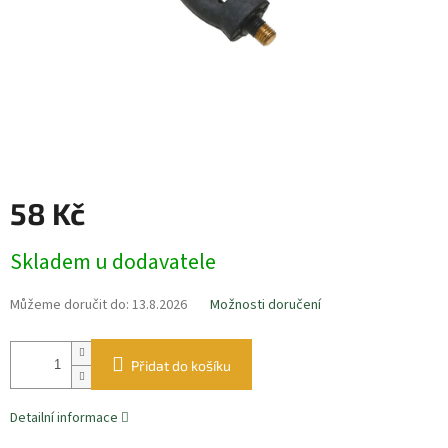
58 Kč
Měrná
Skladem u dodavatele
cena:
Můžeme doručit do:
13.8.2026
Možnosti doručení
Přidat do košíku
Detailní informace