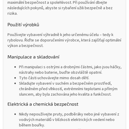
maximální bezpečnost a spolehlivost. Při používání dbejte
následujících pokynů, abyste si rybaření užili bezpečně a bez
rizika.
Použití výrobků
Používejte vybavení výhradně k jeho určenému účelu – tedy k
rybolovu. Řiďte se doporučeními výrobce, která zajišťují optimální
výkon a bezpečnost.
Manipulace a skladování
Při manipulaci s ostrými a drobnými částmi, jako jsou háčky,
nástrahy nebo baterie, buďte obzvláště opatrní.
Tyto části uchovávejte mimo dosah dětí.
Skladujte vybavení v suchém a bezpečném prostředí,
chráněném před vlhkostí, extrémními teplotami a přímým
sluncem, aby byla zachována jeho kvalita a funkčnost.
Elektrická a chemická bezpečnost
Nikdy nepoužívejte pruty, podběráky nebo jiné vybavení z
vodivých materiálů v blízkosti elektrických vedení nebo
během bouřky.