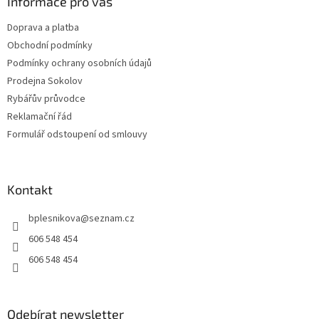
a
Informace pro vás
t
Doprava a platba
í
Obchodní podmínky
Podmínky ochrany osobních údajů
Prodejna Sokolov
Rybářův průvodce
Reklamační řád
Formulář odstoupení od smlouvy
Kontakt
bplesnikova
@
seznam.cz
606 548 454
606 548 454
Odebírat newsletter