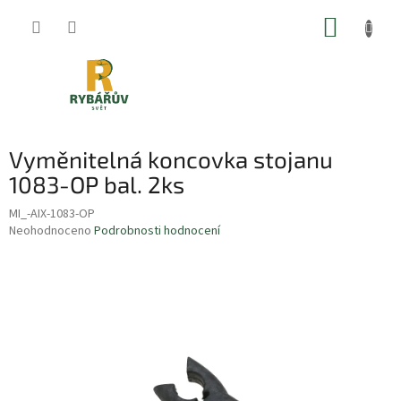
Přejít
NÁKUP
na
obsah
KOŠÍK
Vyměnitelná koncovka stojanu
1083-OP bal. 2ks
MI_-AIX-1083-OP
Průměrné
Neohodnoceno
Podrobnosti hodnocení
hodnocení
produktu
je
0,0
z
5
hvězdiček.