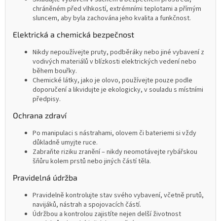
chráněném před vlhkostí, extrémními teplotami a přímým
sluncem, aby byla zachována jeho kvalita a funkčnost.
Elektrická a chemická bezpečnost
Nikdy nepoužívejte pruty, podběráky nebo jiné vybavení z
vodivých materiálů v blízkosti elektrických vedení nebo
během bouřky.
Chemické látky, jako je olovo, používejte pouze podle
doporučení a likvidujte je ekologicky, v souladu s místními
předpisy.
Ochrana zdraví
Po manipulaci s nástrahami, olovem či bateriemi si vždy
důkladně umyjte ruce.
Zabraňte riziku zranění – nikdy neomotávejte rybářskou
šňůru kolem prstů nebo jiných částí těla.
Pravidelná údržba
Pravidelně kontrolujte stav svého vybavení, včetně prutů,
navijáků, nástrah a spojovacích částí.
Údržbou a kontrolou zajistíte nejen delší životnost