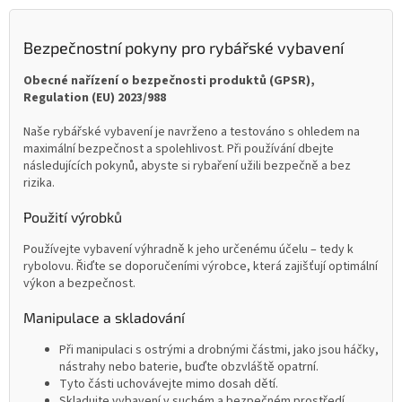
Bezpečnostní pokyny pro rybářské vybavení
Obecné nařízení o bezpečnosti produktů (GPSR),
Regulation (EU) 2023/988
Naše rybářské vybavení je navrženo a testováno s ohledem na
maximální bezpečnost a spolehlivost. Při používání dbejte
následujících pokynů, abyste si rybaření užili bezpečně a bez
rizika.
Použití výrobků
Používejte vybavení výhradně k jeho určenému účelu – tedy k
rybolovu. Řiďte se doporučeními výrobce, která zajišťují optimální
výkon a bezpečnost.
Manipulace a skladování
Při manipulaci s ostrými a drobnými částmi, jako jsou háčky,
nástrahy nebo baterie, buďte obzvláště opatrní.
Tyto části uchovávejte mimo dosah dětí.
Skladujte vybavení v suchém a bezpečném prostředí,