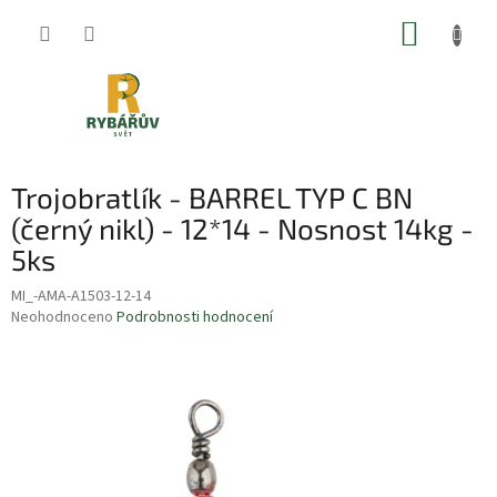
Přejít
NÁKUP
na
obsah
KOŠÍK
Trojobratlík - BARREL TYP C BN
(černý nikl) - 12*14 - Nosnost 14kg -
5ks
MI_-AMA-A1503-12-14
Průměrné
Neohodnoceno
Podrobnosti hodnocení
hodnocení
produktu
je
0,0
z
5
hvězdiček.