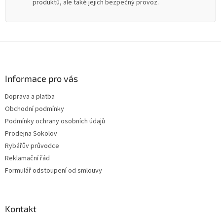
produktů, ale také jejich bezpečný provoz.
Z
á
p
a
Informace pro vás
t
Doprava a platba
í
Obchodní podmínky
Podmínky ochrany osobních údajů
Prodejna Sokolov
Rybářův průvodce
Reklamační řád
Formulář odstoupení od smlouvy
Kontakt