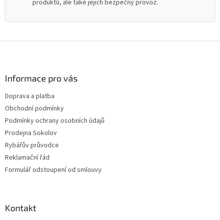
produktů, ale také jejich bezpečný provoz.
Z
á
p
a
Informace pro vás
t
Doprava a platba
í
Obchodní podmínky
Podmínky ochrany osobních údajů
Prodejna Sokolov
Rybářův průvodce
Reklamační řád
Formulář odstoupení od smlouvy
Kontakt