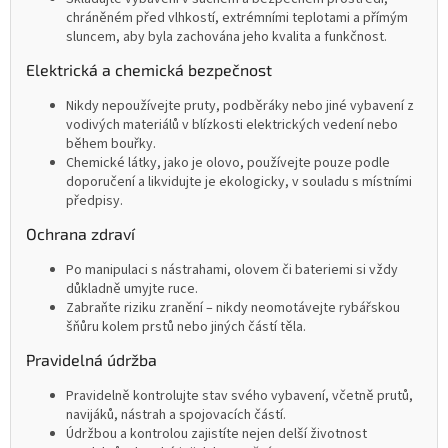
chráněném před vlhkostí, extrémními teplotami a přímým
sluncem, aby byla zachována jeho kvalita a funkčnost.
Elektrická a chemická bezpečnost
Nikdy nepoužívejte pruty, podběráky nebo jiné vybavení z
vodivých materiálů v blízkosti elektrických vedení nebo
během bouřky.
Chemické látky, jako je olovo, používejte pouze podle
doporučení a likvidujte je ekologicky, v souladu s místními
předpisy.
Ochrana zdraví
Po manipulaci s nástrahami, olovem či bateriemi si vždy
důkladně umyjte ruce.
Zabraňte riziku zranění – nikdy neomotávejte rybářskou
šňůru kolem prstů nebo jiných částí těla.
Pravidelná údržba
Pravidelně kontrolujte stav svého vybavení, včetně prutů,
navijáků, nástrah a spojovacích částí.
Údržbou a kontrolou zajistíte nejen delší životnost