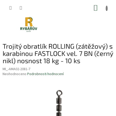
Přejít
NÁKUP
na
obsah
KOŠÍK
Trojitý obratlík ROLLING (zátěžový) s
karabinou FASTLOCK vel. 7 BN (černý
nikl) nosnost 18 kg - 10 ks
MI_-AMA02-2081-7
Průměrné
Neohodnoceno
Podrobnosti hodnocení
hodnocení
produktu
je
0,0
z
5
hvězdiček.