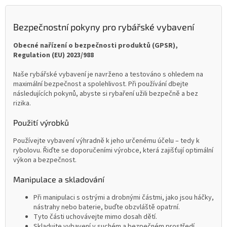
Bezpečnostní pokyny pro rybářské vybavení
Obecné nařízení o bezpečnosti produktů (GPSR),
Regulation (EU) 2023/988
Naše rybářské vybavení je navrženo a testováno s ohledem na
maximální bezpečnost a spolehlivost. Při používání dbejte
následujících pokynů, abyste si rybaření užili bezpečně a bez
rizika.
Použití výrobků
Používejte vybavení výhradně k jeho určenému účelu – tedy k
rybolovu. Řiďte se doporučeními výrobce, která zajišťují optimální
výkon a bezpečnost.
Manipulace a skladování
Při manipulaci s ostrými a drobnými částmi, jako jsou háčky,
nástrahy nebo baterie, buďte obzvláště opatrní.
Tyto části uchovávejte mimo dosah dětí.
Skladujte vybavení v suchém a bezpečném prostředí,