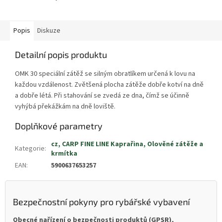
Popis
Diskuze
Detailní popis produktu
OMK 30 speciální zátěž se silným obratlíkem určená k lovu na
každou vzdálenost. Zvětšená plocha zátěže dobře kotví na dně
a dobře létá. Při stahování se zvedá ze dna, čímž se účinně
vyhýbá překážkám na dně loviště.
Doplňkové parametry
cz, CARP FINE LINE Kaprařina, Olověné zátěže a
Kategorie
:
krmítka
EAN
:
5900637653257
Bezpečnostní pokyny pro rybářské vybavení
Obecné nařízení o bezpečnosti produktů (GPSR),