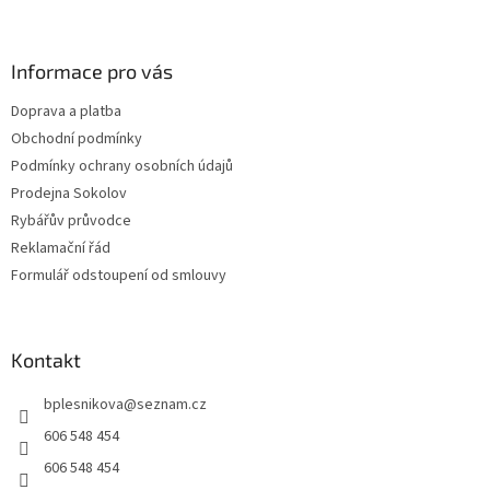
á
p
a
Informace pro vás
t
Doprava a platba
í
Obchodní podmínky
Podmínky ochrany osobních údajů
Prodejna Sokolov
Rybářův průvodce
Reklamační řád
Formulář odstoupení od smlouvy
Kontakt
bplesnikova
@
seznam.cz
606 548 454
606 548 454