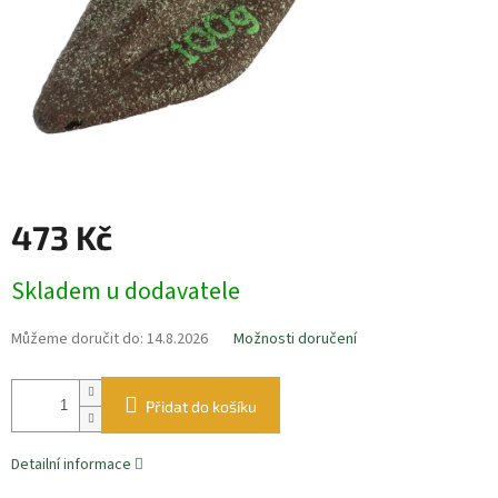
473 Kč
Měrná
Skladem u dodavatele
cena:
Můžeme doručit do:
14.8.2026
Možnosti doručení
Přidat do košíku
Detailní informace