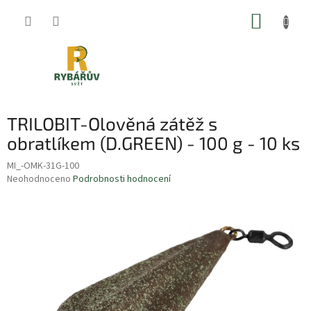
Přejít
NÁKUP
na
obsah
KOŠÍK
TRILOBIT-Olověná zátěž s
obratlíkem (D.GREEN) - 100 g - 10 ks
MI_-OMK-31G-100
Průměrné
Neohodnoceno
Podrobnosti hodnocení
hodnocení
produktu
je
0,0
z
5
hvězdiček.