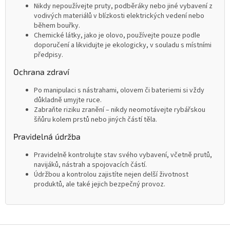
Nikdy nepoužívejte pruty, podběráky nebo jiné vybavení z
vodivých materiálů v blízkosti elektrických vedení nebo
během bouřky.
Chemické látky, jako je olovo, používejte pouze podle
doporučení a likvidujte je ekologicky, v souladu s místními
předpisy.
Ochrana zdraví
Po manipulaci s nástrahami, olovem či bateriemi si vždy
důkladně umyjte ruce.
Zabraňte riziku zranění – nikdy neomotávejte rybářskou
šňůru kolem prstů nebo jiných částí těla.
Pravidelná údržba
Pravidelně kontrolujte stav svého vybavení, včetně prutů,
navijáků, nástrah a spojovacích částí.
Údržbou a kontrolou zajistíte nejen delší životnost
produktů, ale také jejich bezpečný provoz.
Z