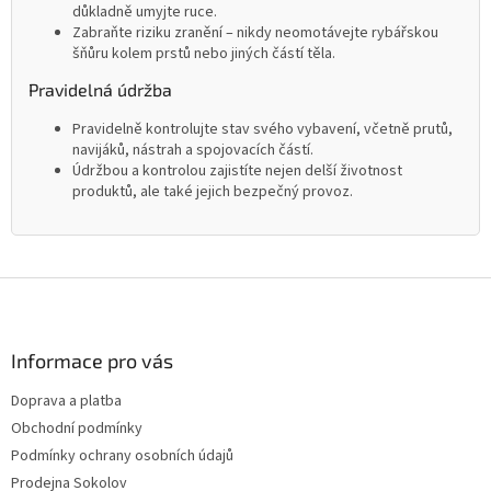
důkladně umyjte ruce.
Zabraňte riziku zranění – nikdy neomotávejte rybářskou
šňůru kolem prstů nebo jiných částí těla.
Pravidelná údržba
Pravidelně kontrolujte stav svého vybavení, včetně prutů,
navijáků, nástrah a spojovacích částí.
Údržbou a kontrolou zajistíte nejen delší životnost
produktů, ale také jejich bezpečný provoz.
Z
á
p
a
Informace pro vás
t
Doprava a platba
í
Obchodní podmínky
Podmínky ochrany osobních údajů
Prodejna Sokolov