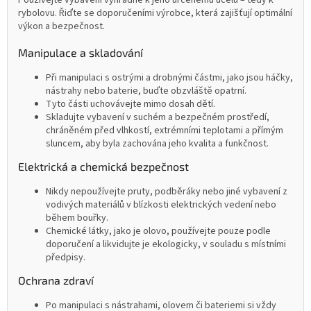
Používejte vybavení výhradně k jeho určenému účelu – tedy k
rybolovu. Řiďte se doporučeními výrobce, která zajišťují optimální
výkon a bezpečnost.
Manipulace a skladování
Při manipulaci s ostrými a drobnými částmi, jako jsou háčky,
nástrahy nebo baterie, buďte obzvláště opatrní.
Tyto části uchovávejte mimo dosah dětí.
Skladujte vybavení v suchém a bezpečném prostředí,
chráněném před vlhkostí, extrémními teplotami a přímým
sluncem, aby byla zachována jeho kvalita a funkčnost.
Elektrická a chemická bezpečnost
Nikdy nepoužívejte pruty, podběráky nebo jiné vybavení z
vodivých materiálů v blízkosti elektrických vedení nebo
během bouřky.
Chemické látky, jako je olovo, používejte pouze podle
doporučení a likvidujte je ekologicky, v souladu s místními
předpisy.
Ochrana zdraví
Po manipulaci s nástrahami, olovem či bateriemi si vždy