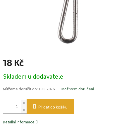
18 Kč
Měrná
Skladem u dodavatele
cena:
Můžeme doručit do:
13.8.2026
Možnosti doručení
Přidat do košíku
Detailní informace