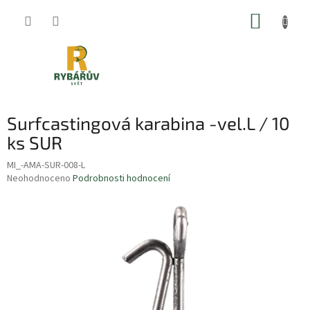
Přejít
NÁKUP
na
obsah
KOŠÍK
Surfcastingová karabina -vel.L / 10
ks SUR
MI_-AMA-SUR-008-L
Průměrné
Neohodnoceno
Podrobnosti hodnocení
hodnocení
produktu
je
0,0
z
5
hvězdiček.