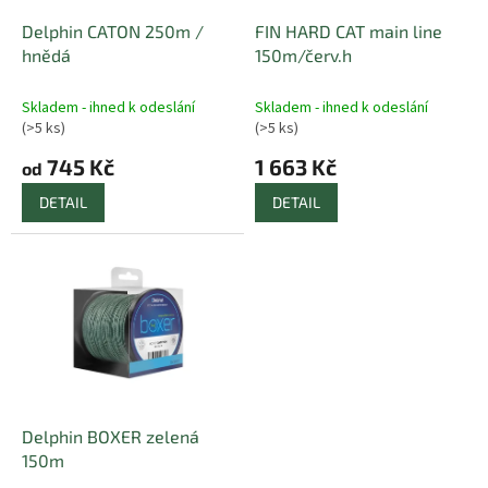
o
d
Delphin CATON 250m /
FIN HARD CAT main line
u
hnědá
150m/červ.h
k
t
Skladem - ihned k odeslání
Skladem - ihned k odeslání
ů
(>5 ks)
(>5 ks)
745 Kč
1 663 Kč
od
DETAIL
DETAIL
Delphin BOXER zelená
150m