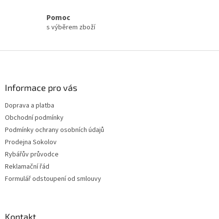
i
s
Pomoc
u
s výběrem zboží
Z
á
p
a
Informace pro vás
t
Doprava a platba
í
Obchodní podmínky
Podmínky ochrany osobních údajů
Prodejna Sokolov
Rybářův průvodce
Reklamační řád
Formulář odstoupení od smlouvy
Kontakt