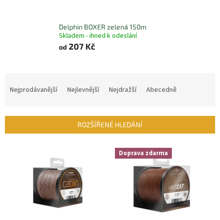
Delphin BOXER zelená 150m
Skladem - ihned k odeslání
207 Kč
od
Ř
a
Nejprodávanější
Nejlevnější
Nejdražší
Abecedně
z
e
n
ROZŠÍŘENÉ HLEDÁNÍ
í
p
V
r
Doprava zdarma
ý
o
p
d
i
u
s
k
p
t
r
ů