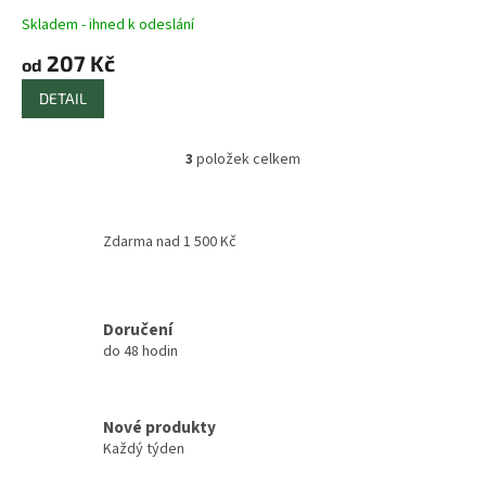
Skladem - ihned k odeslání
207 Kč
od
DETAIL
3
položek celkem
O
v
l
á
Zdarma nad 1 500 Kč
d
a
c
í
Doručení
p
do 48 hodin
r
v
k
y
Nové produkty
v
Každý týden
ý
p