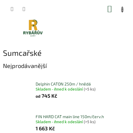
Přejít
NÁKUP
na
obsah
KOŠÍK
Sumcařské
Nejprodávanější
Delphin CATON 250m / hnědá
Skladem - ihned k odeslání
(>5 ks)
745 Kč
od
FIN HARD CAT main line 150m/červ.h
Skladem - ihned k odeslání
(>5 ks)
1 663 Kč