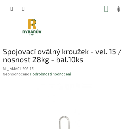
Přejít
NÁKUP
na
obsah
KOŠÍK
Spojovací oválný kroužek - vel. 15 /
nosnost 28kg - bal.10ks
MI_-AMA01-908-15
Průměrné
Neohodnoceno
Podrobnosti hodnocení
hodnocení
produktu
je
0,0
z
5
hvězdiček.