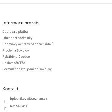
Z
á
p
a
Informace pro vás
t
Doprava a platba
í
Obchodní podmínky
Podmínky ochrany osobních údajů
Prodejna Sokolov
Rybářův průvodce
Reklamační řád
Formulář odstoupení od smlouvy
Kontakt
bplesnikova
@
seznam.cz
606 548 454