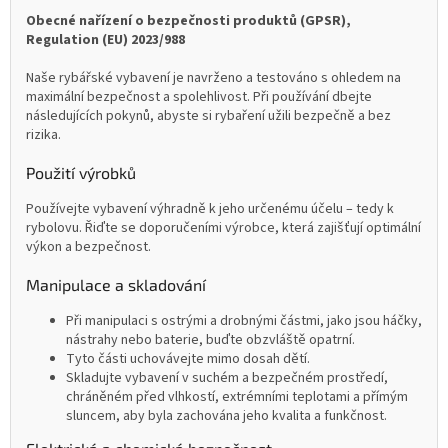
Obecné nařízení o bezpečnosti produktů (GPSR),
Regulation (EU) 2023/988
Naše rybářské vybavení je navrženo a testováno s ohledem na
maximální bezpečnost a spolehlivost. Při používání dbejte
následujících pokynů, abyste si rybaření užili bezpečně a bez
rizika.
Použití výrobků
Používejte vybavení výhradně k jeho určenému účelu – tedy k
rybolovu. Řiďte se doporučeními výrobce, která zajišťují optimální
výkon a bezpečnost.
Manipulace a skladování
Při manipulaci s ostrými a drobnými částmi, jako jsou háčky,
nástrahy nebo baterie, buďte obzvláště opatrní.
Tyto části uchovávejte mimo dosah dětí.
Skladujte vybavení v suchém a bezpečném prostředí,
chráněném před vlhkostí, extrémními teplotami a přímým
sluncem, aby byla zachována jeho kvalita a funkčnost.