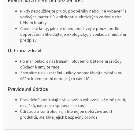
Elektrická a chemická bezpečnost
Nikdy nepoužívejte pruty, podběráky nebo jiné vybavení z
vodivých materiálů v blízkosti elektrických vedení nebo
během bouřky.
Chemické látky, jako je olovo, používejte pouze podle
doporučení a likvidujte je ekologicky, v souladu s místními
předpisy.
Ochrana zdraví
Po manipulaci s nástrahami, olovem či bateriemi si vždy
důkladně umyjte ruce.
Zabraňte riziku zranění – nikdy neomotávejte rybářskou
šňůru kolem prstů nebo jiných částí těla.
Pravidelná údržba
Pravidelně kontrolujte stav svého vybavení, včetně prutů,
navijáků, nástrah a spojovacích částí.
Údržbou a kontrolou zajistíte nejen delší životnost
produktů, ale také jejich bezpečný provoz.