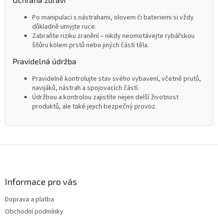
Po manipulaci s nástrahami, olovem či bateriemi si vždy
důkladně umyjte ruce.
Zabraňte riziku zranění – nikdy neomotávejte rybářskou
šňůru kolem prstů nebo jiných částí těla.
Pravidelná údržba
Pravidelně kontrolujte stav svého vybavení, včetně prutů,
navijáků, nástrah a spojovacích částí.
Údržbou a kontrolou zajistíte nejen delší životnost
produktů, ale také jejich bezpečný provoz.
Z
á
p
a
Informace pro vás
t
Doprava a platba
í
Obchodní podmínky