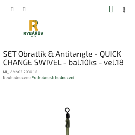
Přejít
NÁKUP
na
obsah
KOŠÍK
SET Obratlík & Antitangle - QUICK
CHANGE SWIVEL - bal.10ks - vel.18
MI_-AMA02-2030-18
Průměrné
Neohodnoceno
Podrobnosti hodnocení
hodnocení
produktu
je
0,0
z
5
hvězdiček.