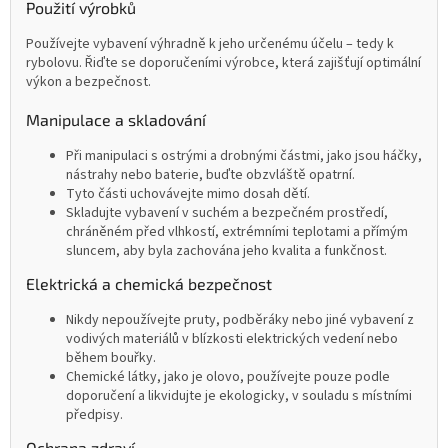
Použití výrobků
Používejte vybavení výhradně k jeho určenému účelu – tedy k
rybolovu. Řiďte se doporučeními výrobce, která zajišťují optimální
výkon a bezpečnost.
Manipulace a skladování
Při manipulaci s ostrými a drobnými částmi, jako jsou háčky,
nástrahy nebo baterie, buďte obzvláště opatrní.
Tyto části uchovávejte mimo dosah dětí.
Skladujte vybavení v suchém a bezpečném prostředí,
chráněném před vlhkostí, extrémními teplotami a přímým
sluncem, aby byla zachována jeho kvalita a funkčnost.
Elektrická a chemická bezpečnost
Nikdy nepoužívejte pruty, podběráky nebo jiné vybavení z
vodivých materiálů v blízkosti elektrických vedení nebo
během bouřky.
Chemické látky, jako je olovo, používejte pouze podle
doporučení a likvidujte je ekologicky, v souladu s místními
předpisy.
Ochrana zdraví