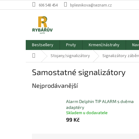
Přejít
606 548 454
bplesnikova@seznam.cz
na
obsah
Bestsellery
Pruty
Krmení/nástrahy
Nav
Domů
Stojany/signalizátory
Signalizátory záběr
Samostatné signalizátory
Nejprodávanější
Alarm Delphin TIP ALARM s dvěma
adaptéry
Skladem u dodavatele
99 Kč
Ř