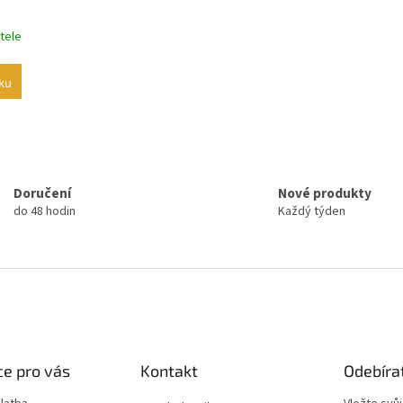
tele
ku
O
v
l
á
Doručení
Nové produkty
d
do 48 hodin
Každý týden
a
c
í
p
r
v
k
y
v
e pro vás
Kontakt
Odebíra
ý
p