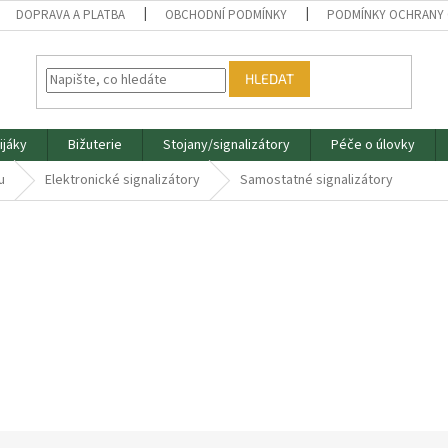
DOPRAVA A PLATBA
OBCHODNÍ PODMÍNKY
PODMÍNKY OCHRANY 
HLEDAT
ijáky
Bižuterie
Stojany/signalizátory
Péče o úlovky
u
Elektronické signalizátory
Samostatné signalizátory