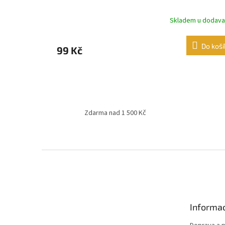
Skladem u dodava
Do koší
99 Kč
Zdarma nad 1 500 Kč
Z
á
p
a
t
Informac
í