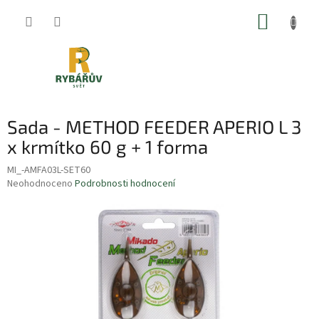
Přejít
NÁKUP
na
obsah
KOŠÍK
Sada - METHOD FEEDER APERIO L 3
x krmítko 60 g + 1 forma
MI_-AMFA03L-SET60
Průměrné
Neohodnoceno
Podrobnosti hodnocení
hodnocení
produktu
je
0,0
z
5
hvězdiček.