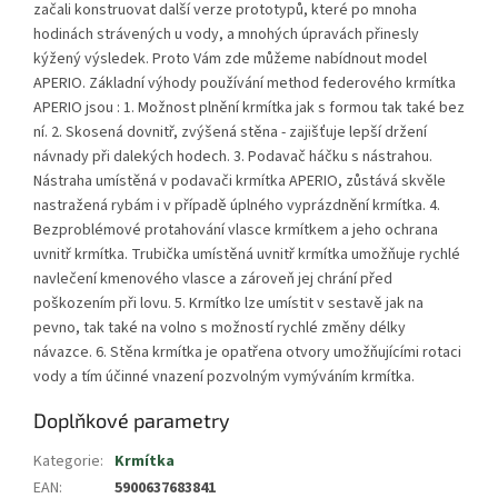
začali konstruovat další verze prototypů, které po mnoha
hodinách strávených u vody, a mnohých úpravách přinesly
kýžený výsledek. Proto Vám zde můžeme nabídnout model
APERIO. Základní výhody používání method federového krmítka
APERIO jsou : 1. Možnost plnění krmítka jak s formou tak také bez
ní. 2. Skosená dovnitř, zvýšená stěna - zajišťuje lepší držení
návnady při dalekých hodech. 3. Podavač háčku s nástrahou.
Nástraha umístěná v podavači krmítka APERIO, zůstává skvěle
nastražená rybám i v případě úplného vyprázdnění krmítka. 4.
Bezproblémové protahování vlasce krmítkem a jeho ochrana
uvnitř krmítka. Trubička umístěná uvnitř krmítka umožňuje rychlé
navlečení kmenového vlasce a zároveň jej chrání před
poškozením při lovu. 5. Krmítko lze umístit v sestavě jak na
pevno, tak také na volno s možností rychlé změny délky
návazce. 6. Stěna krmítka je opatřena otvory umožňujícími rotaci
vody a tím účinné vnazení pozvolným vymýváním krmítka.
Doplňkové parametry
Kategorie
:
Krmítka
EAN
:
5900637683841