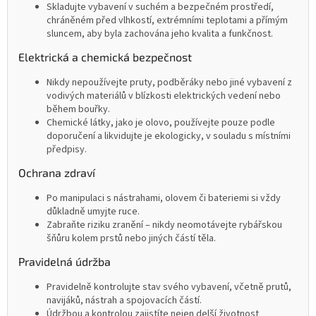
Skladujte vybavení v suchém a bezpečném prostředí,
chráněném před vlhkostí, extrémními teplotami a přímým
sluncem, aby byla zachována jeho kvalita a funkčnost.
Elektrická a chemická bezpečnost
Nikdy nepoužívejte pruty, podběráky nebo jiné vybavení z
vodivých materiálů v blízkosti elektrických vedení nebo
během bouřky.
Chemické látky, jako je olovo, používejte pouze podle
doporučení a likvidujte je ekologicky, v souladu s místními
předpisy.
Ochrana zdraví
Po manipulaci s nástrahami, olovem či bateriemi si vždy
důkladně umyjte ruce.
Zabraňte riziku zranění – nikdy neomotávejte rybářskou
šňůru kolem prstů nebo jiných částí těla.
Pravidelná údržba
Pravidelně kontrolujte stav svého vybavení, včetně prutů,
navijáků, nástrah a spojovacích částí.
Údržbou a kontrolou zajistíte nejen delší životnost