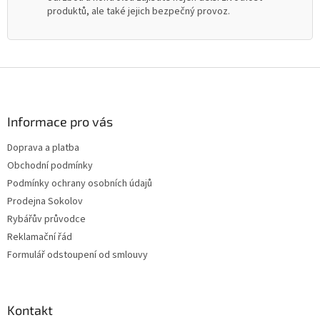
produktů, ale také jejich bezpečný provoz.
Z
á
p
a
Informace pro vás
t
Doprava a platba
í
Obchodní podmínky
Podmínky ochrany osobních údajů
Prodejna Sokolov
Rybářův průvodce
Reklamační řád
Formulář odstoupení od smlouvy
Kontakt