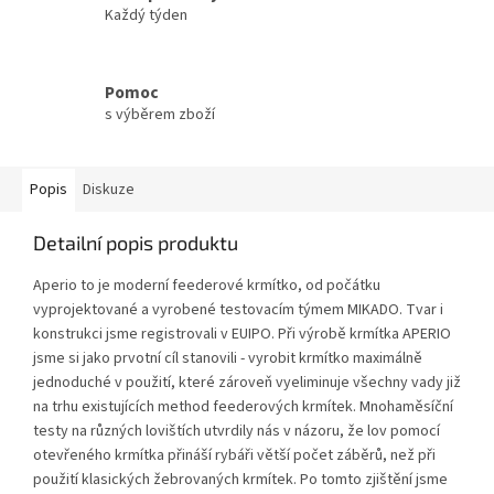
Každý týden
Pomoc
s výběrem zboží
Popis
Diskuze
Detailní popis produktu
Aperio to je moderní feederové krmítko, od počátku
vyprojektované a vyrobené testovacím týmem MIKADO. Tvar i
konstrukci jsme registrovali v EUIPO. Při výrobě krmítka APERIO
jsme si jako prvotní cíl stanovili - vyrobit krmítko maximálně
jednoduché v použití, které zároveň vyeliminuje všechny vady již
na trhu existujících method feederových krmítek. Mnohaměsíční
testy na různých lovištích utvrdily nás v názoru, že lov pomocí
otevřeného krmítka přináší rybáři větší počet záběrů, než při
použití klasických žebrovaných krmítek. Po tomto zjištění jsme