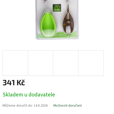
341 Kč
Měrná
Skladem u dodavatele
cena:
Můžeme doručit do:
14.8.2026
Možnosti doručení