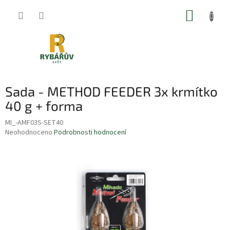
Přejít
NÁKUP
na
obsah
KOŠÍK
Sada - METHOD FEEDER 3x krmítko
40 g + forma
MI_-AMF03S-SET40
Průměrné
Neohodnoceno
Podrobnosti hodnocení
hodnocení
produktu
je
0,0
z
5
hvězdiček.