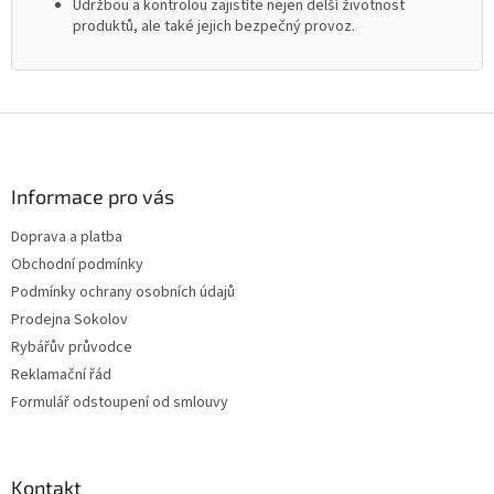
Údržbou a kontrolou zajistíte nejen delší životnost
produktů, ale také jejich bezpečný provoz.
Z
á
p
a
Informace pro vás
t
Doprava a platba
í
Obchodní podmínky
Podmínky ochrany osobních údajů
Prodejna Sokolov
Rybářův průvodce
Reklamační řád
Formulář odstoupení od smlouvy
Kontakt