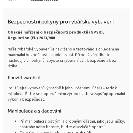
Bezpečnostní pokyny pro rybářské vybavení
Obecné nařízení o bezpečnosti produktů (GPSR),
Regulation (EU) 2023/988
Naše rybářské vybavení je navrženo a testováno s ohledem na
maximální bezpečnost a spolehlivost. Při používání dbejte
následujících pokynů, abyste si rybaření užili bezpečně a bez
rizika.
Použití výrobků
Používejte vybavení výhradně k jeho určenému účelu – tedy k
rybolovu. Řiďte se doporučeními výrobce, která zajišťují optimální
výkon a bezpečnost.
Manipulace a skladování
Při manipulaci s ostrými a drobnými částmi, jako jsou háčky,
nástrahy nebo baterie, buďte obzvláště opatrní.
Tyto části uchovávejte mimo dosah dětí.