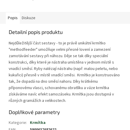
Popis
Diskuze
Detailní popis produktu
Nejdůležitější část sestavy - to je právě unikátní krmítko
"methodfeeder" umožňuje velmi přesné lovení a zamezení
zamotávání sestavy při náhozu. Děje se tak díky speciální
konstrukci, díky které je nástraha umístěna v jednom místě s
vnadící směsí. Ryby nalézají nástrahu (např: malou peletu, nebo
kukuřici) přesně v místě vnadící směsi. Krmítko je konstruováno
tak, že dopadá na dno směsí nahoru. Díky krátkému
příponovému vlasci, schovanému obratlíku a váze krmítka
získáváme navíc efekt samozáseku. Krmítka jsou dostupná v
různých gramážích a velikostech.
Doplňkové parametry
Kategorie
:
Krmítka
EAN
:
5900637682622