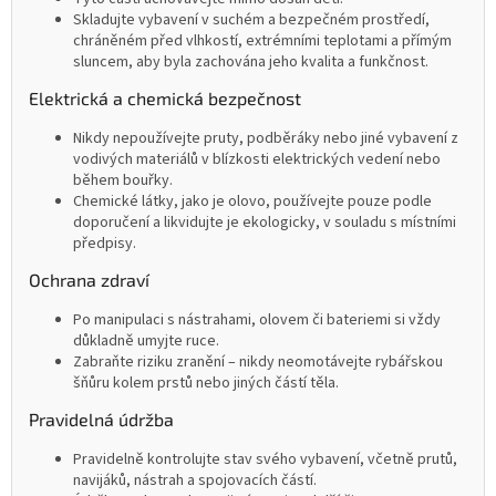
Skladujte vybavení v suchém a bezpečném prostředí,
chráněném před vlhkostí, extrémními teplotami a přímým
sluncem, aby byla zachována jeho kvalita a funkčnost.
Elektrická a chemická bezpečnost
Nikdy nepoužívejte pruty, podběráky nebo jiné vybavení z
vodivých materiálů v blízkosti elektrických vedení nebo
během bouřky.
Chemické látky, jako je olovo, používejte pouze podle
doporučení a likvidujte je ekologicky, v souladu s místními
předpisy.
Ochrana zdraví
Po manipulaci s nástrahami, olovem či bateriemi si vždy
důkladně umyjte ruce.
Zabraňte riziku zranění – nikdy neomotávejte rybářskou
šňůru kolem prstů nebo jiných částí těla.
Pravidelná údržba
Pravidelně kontrolujte stav svého vybavení, včetně prutů,
navijáků, nástrah a spojovacích částí.