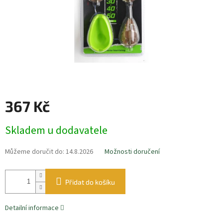
367 Kč
Měrná
Skladem u dodavatele
cena:
Můžeme doručit do:
14.8.2026
Možnosti doručení
Přidat do košíku
Detailní informace