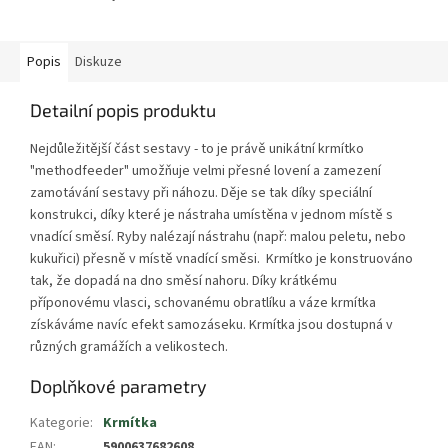
Popis
Diskuze
Detailní popis produktu
Nejdůležitější část sestavy - to je právě unikátní krmítko
"methodfeeder" umožňuje velmi přesné lovení a zamezení
zamotávání sestavy při náhozu. Děje se tak díky speciální
konstrukci, díky které je nástraha umístěna v jednom místě s
vnadící směsí. Ryby nalézají nástrahu (např: malou peletu, nebo
kukuřici) přesně v místě vnadící směsi. Krmítko je konstruováno
tak, že dopadá na dno směsí nahoru. Díky krátkému
příponovému vlasci, schovanému obratlíku a váze krmítka
získáváme navíc efekt samozáseku. Krmítka jsou dostupná v
různých gramážích a velikostech.
Doplňkové parametry
Kategorie
:
Krmítka
EAN
:
5900637682608