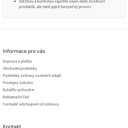
Údržbou a kontrolou zajistíte nejen delší životnost
produktů, ale také jejich bezpečný provoz.
Z
á
p
a
Informace pro vás
t
Doprava a platba
í
Obchodní podmínky
Podmínky ochrany osobních údajů
Prodejna Sokolov
Rybářův průvodce
Reklamační řád
Formulář odstoupení od smlouvy
Kontakt