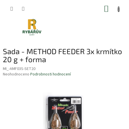
Přejít
NÁKUP
na
obsah
KOŠÍK
Sada - METHOD FEEDER 3x krmítko
20 g + forma
MI_-AMF03S-SET20
Průměrné
Neohodnoceno
Podrobnosti hodnocení
hodnocení
produktu
je
0,0
z
5
hvězdiček.