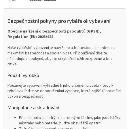
Bezpečnostní pokyny pro rybářské vybavení
Obecné nařízení o bezpečnosti produktů (GPSR),
Regulation (EU) 2023/988
Naše rybářské vybavení je navrženo a testováno s ohledem na
maximální bezpečnost a spolehlivost. Při používání dbejte
následujících pokynů, abyste si rybaření užili bezpečně a bez
rizika.
Použití výrobků
Používejte vybavení výhradně k jeho určenému účelu – tedy k
rybolovu. Řiďte se doporučeními výrobce, která zajišťují optimální
výkon a bezpečnost.
Manipulace a skladování
Při manipulaci s ostrými a drobnými částmi, jako jsou háčky,
nástrahy nebo baterie, buďte obzvláště opatrní.
Tyto části uchovávejte mimo dosah dětí.