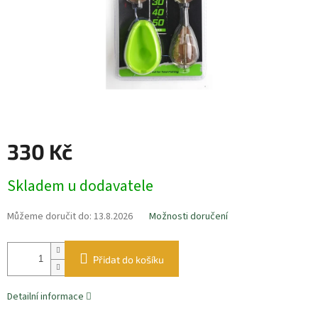
330 Kč
Měrná
Skladem u dodavatele
cena:
Můžeme doručit do:
13.8.2026
Možnosti doručení
Přidat do košíku
Detailní informace