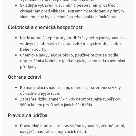
Skladujte vybavení v suchém a bezpečném prostředí,
chráněném před vlhkostí, extrémními teplotami a přímým
sluncem, aby byla zachována jeho kvalita a funkčnost.
Elektrická a chemická bezpečnost
Nikdy nepoužívejte pruty, podběráky nebo jiné vybavení z
vodivých materiálů v blízkosti elektrických vedení nebo
během bouřky.
Chemické látky, jako je olovo, používejte pouze podle
doporučení a likvidujte je ekologicky, v souladu s místními
předpisy.
Ochrana zdraví
Po manipulaci s nástrahami, olovem či bateriemi si vždy
důkladně umyjte ruce.
Zabraňte riziku zranění – nikdy neomotávejte rybářskou
šňůru kolem prstů nebo jiných částí těla.
Pravidelná údržba
Pravidelně kontrolujte stav svého vybavení, včetně prutů,
navijáků, nástrah a spojovacích částí.