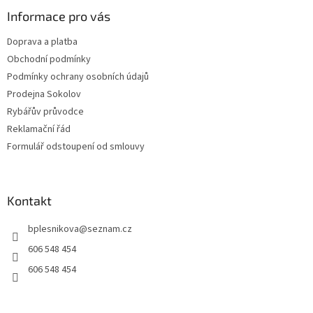
p
a
Informace pro vás
t
Doprava a platba
í
Obchodní podmínky
Podmínky ochrany osobních údajů
Prodejna Sokolov
Rybářův průvodce
Reklamační řád
Formulář odstoupení od smlouvy
Kontakt
bplesnikova
@
seznam.cz
606 548 454
606 548 454