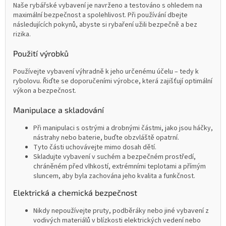
Naše rybářské vybavení je navrženo a testováno s ohledem na
maximální bezpečnost a spolehlivost. Při používání dbejte
následujících pokynů, abyste si rybaření užili bezpečně a bez
rizika.
Použití výrobků
Používejte vybavení výhradně k jeho určenému účelu – tedy k
rybolovu. Řiďte se doporučeními výrobce, která zajišťují optimální
výkon a bezpečnost.
Manipulace a skladování
Při manipulaci s ostrými a drobnými částmi, jako jsou háčky,
nástrahy nebo baterie, buďte obzvláště opatrní.
Tyto části uchovávejte mimo dosah dětí.
Skladujte vybavení v suchém a bezpečném prostředí,
chráněném před vlhkostí, extrémními teplotami a přímým
sluncem, aby byla zachována jeho kvalita a funkčnost.
Elektrická a chemická bezpečnost
Nikdy nepoužívejte pruty, podběráky nebo jiné vybavení z
vodivých materiálů v blízkosti elektrických vedení nebo