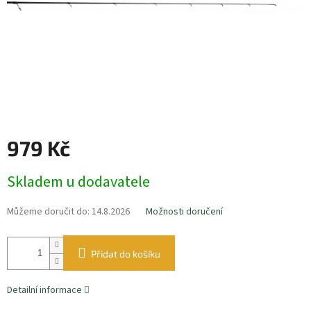
979 Kč
Měrná
Skladem u dodavatele
cena:
Můžeme doručit do:
14.8.2026
Možnosti doručení
Přidat do košíku
Detailní informace