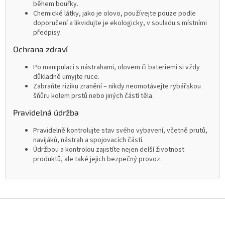
během bouřky.
Chemické látky, jako je olovo, používejte pouze podle
doporučení a likvidujte je ekologicky, v souladu s místními
předpisy.
Ochrana zdraví
Po manipulaci s nástrahami, olovem či bateriemi si vždy
důkladně umyjte ruce.
Zabraňte riziku zranění – nikdy neomotávejte rybářskou
šňůru kolem prstů nebo jiných částí těla.
Pravidelná údržba
Pravidelně kontrolujte stav svého vybavení, včetně prutů,
navijáků, nástrah a spojovacích částí.
Údržbou a kontrolou zajistíte nejen delší životnost
produktů, ale také jejich bezpečný provoz.
Z
á