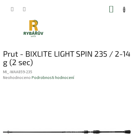
Přejít
NÁKUP
na
obsah
KOŠÍK
Prut - BIXLITE LIGHT SPIN 235 / 2-14
g (2 sec)
MI_-WAA859-235
Průměrné
Neohodnoceno
Podrobnosti hodnocení
hodnocení
produktu
je
0,0
z
5
hvězdiček.