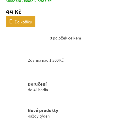
Skladem - ihned k odeslání
44 Kč
Do košíku
3
položek celkem
O
v
l
á
Zdarma nad 1 500 Kč
d
a
c
í
Doručení
p
do 48 hodin
r
v
k
y
Nové produkty
v
Každý týden
ý
p
i