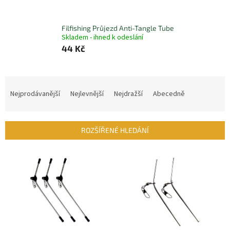
Filfishing Průjezd Anti-Tangle Tube
Skladem - ihned k odeslání
44 Kč
Ř
a
Nejprodávanější
Nejlevnější
Nejdražší
Abecedně
z
e
n
ROZŠÍŘENÉ HLEDÁNÍ
í
p
V
r
ý
o
p
d
i
u
s
k
p
t
r
ů