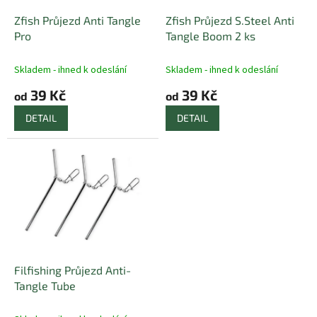
o
d
Zfish Průjezd Anti Tangle
Zfish Průjezd S.Steel Anti
u
Pro
Tangle Boom 2 ks
k
t
Skladem - ihned k odeslání
Skladem - ihned k odeslání
ů
39 Kč
39 Kč
od
od
DETAIL
DETAIL
Filfishing Průjezd Anti-
Tangle Tube