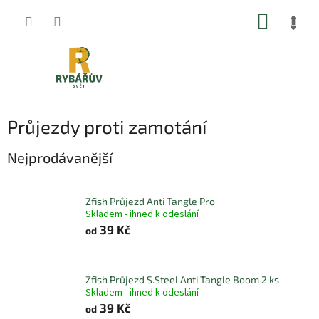
Přejít
NÁKUP
na
obsah
KOŠÍK
Průjezdy proti zamotání
Nejprodávanější
Zfish Průjezd Anti Tangle Pro
Skladem - ihned k odeslání
39 Kč
od
Zfish Průjezd S.Steel Anti Tangle Boom 2 ks
Skladem - ihned k odeslání
39 Kč
od