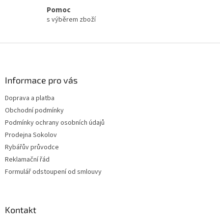
s
Pomoc
u
s výběrem zboží
Z
á
p
a
Informace pro vás
t
Doprava a platba
í
Obchodní podmínky
Podmínky ochrany osobních údajů
Prodejna Sokolov
Rybářův průvodce
Reklamační řád
Formulář odstoupení od smlouvy
Kontakt