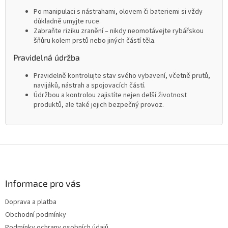
Po manipulaci s nástrahami, olovem či bateriemi si vždy
důkladně umyjte ruce.
Zabraňte riziku zranění – nikdy neomotávejte rybářskou
šňůru kolem prstů nebo jiných částí těla.
Pravidelná údržba
Pravidelně kontrolujte stav svého vybavení, včetně prutů,
navijáků, nástrah a spojovacích částí.
Údržbou a kontrolou zajistíte nejen delší životnost
produktů, ale také jejich bezpečný provoz.
Z
á
p
a
Informace pro vás
t
Doprava a platba
í
Obchodní podmínky
Podmínky ochrany osobních údajů