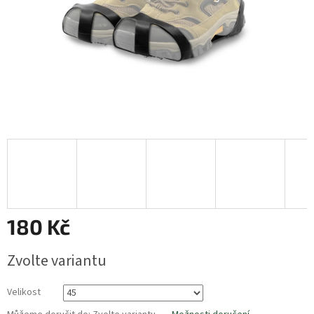
180 Kč
Měrná
Zvolte variantu
cena:
Velikost