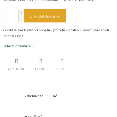
Můžeme doručit do:
Zvolte variantu
Možnosti doručení
Přidat do košíku
Zajistěte své kroky při pobytu v přírodě v protiskluzových návlecích
Delphin Grips.
Detailní informace
ZEPTAT SE
HLÍDAT
SDÍLET
Zdarma nad 1 500 Kč