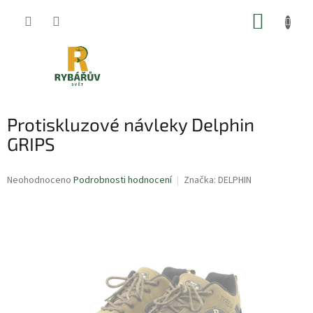
Přejít
NÁKUP
na
obsah
KOŠÍK
Protiskluzové návleky Delphin
GRIPS
Průměrné
Neohodnoceno
Podrobnosti hodnocení
Značka:
DELPHIN
hodnocení
produktu
je
0,0
z
5
hvězdiček.