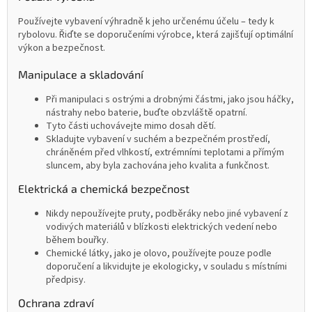
Používejte vybavení výhradně k jeho určenému účelu – tedy k
rybolovu. Řiďte se doporučeními výrobce, která zajišťují optimální
výkon a bezpečnost.
Manipulace a skladování
Při manipulaci s ostrými a drobnými částmi, jako jsou háčky,
nástrahy nebo baterie, buďte obzvláště opatrní.
Tyto části uchovávejte mimo dosah dětí.
Skladujte vybavení v suchém a bezpečném prostředí,
chráněném před vlhkostí, extrémními teplotami a přímým
sluncem, aby byla zachována jeho kvalita a funkčnost.
Elektrická a chemická bezpečnost
Nikdy nepoužívejte pruty, podběráky nebo jiné vybavení z
vodivých materiálů v blízkosti elektrických vedení nebo
během bouřky.
Chemické látky, jako je olovo, používejte pouze podle
doporučení a likvidujte je ekologicky, v souladu s místními
předpisy.
Ochrana zdraví