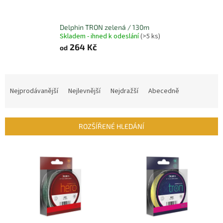
Delphin TRON zelená / 130m
Skladem - ihned k odeslání
(>5 ks)
264 Kč
od
Ř
a
Nejprodávanější
Nejlevnější
Nejdražší
Abecedně
z
e
n
ROZŠÍŘENÉ HLEDÁNÍ
í
p
V
r
ý
o
p
d
i
u
s
k
p
t
r
ů