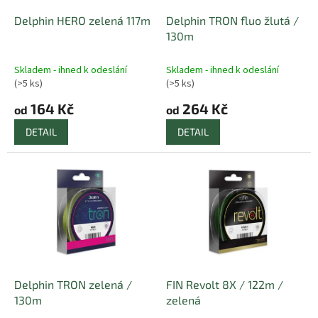
o
d
Delphin HERO zelená 117m
Delphin TRON fluo žlutá /
u
130m
k
t
Skladem - ihned k odeslání
Skladem - ihned k odeslání
ů
(>5 ks)
(>5 ks)
164 Kč
264 Kč
od
od
DETAIL
DETAIL
Delphin TRON zelená /
FIN Revolt 8X / 122m /
130m
zelená