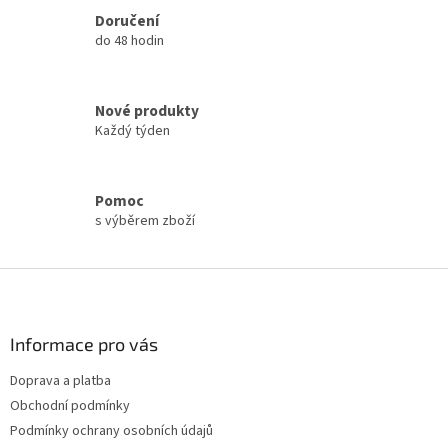
í
Doručení
p
do 48 hodin
r
v
k
y
Nové produkty
v
Každý týden
ý
p
i
s
Pomoc
u
s výběrem zboží
Z
á
p
a
Informace pro vás
t
Doprava a platba
í
Obchodní podmínky
Podmínky ochrany osobních údajů