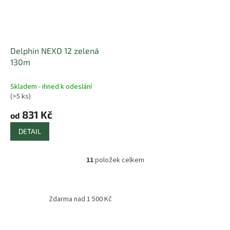
Delphin NEXO 12 zelená
130m
Skladem - ihned k odeslání
(>5 ks)
831 Kč
od
DETAIL
11
položek celkem
O
v
l
á
Zdarma nad 1 500 Kč
d
a
c