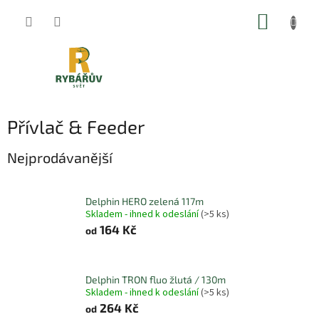
Přejít
NÁKUP
na
obsah
KOŠÍK
Přívlač & Feeder
Nejprodávanější
Delphin HERO zelená 117m
Skladem - ihned k odeslání
(>5 ks)
164 Kč
od
Delphin TRON fluo žlutá / 130m
Skladem - ihned k odeslání
(>5 ks)
264 Kč
od