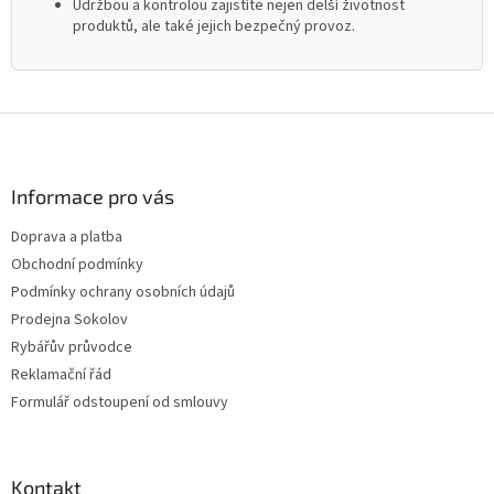
Údržbou a kontrolou zajistíte nejen delší životnost
produktů, ale také jejich bezpečný provoz.
Z
á
p
a
Informace pro vás
t
Doprava a platba
í
Obchodní podmínky
Podmínky ochrany osobních údajů
Prodejna Sokolov
Rybářův průvodce
Reklamační řád
Formulář odstoupení od smlouvy
Kontakt