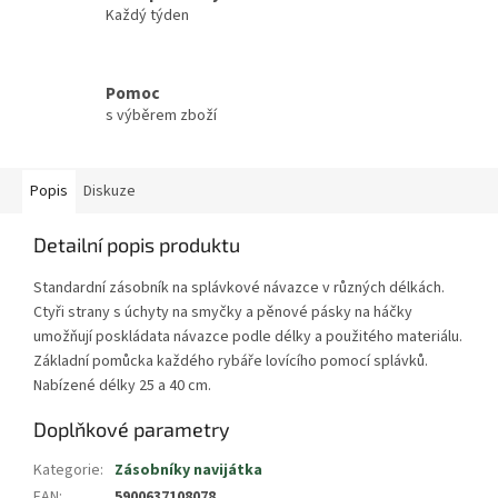
Každý týden
Pomoc
s výběrem zboží
Popis
Diskuze
Detailní popis produktu
Standardní zásobník na splávkové návazce v různých délkách.
Ctyři strany s úchyty na smyčky a pěnové pásky na háčky
umožňují poskládata návazce podle délky a použitého materiálu.
Základní pomůcka každého rybáře lovícího pomocí splávků.
Nabízené délky 25 a 40 cm.
Doplňkové parametry
Kategorie
:
Zásobníky navijátka
EAN
:
5900637108078