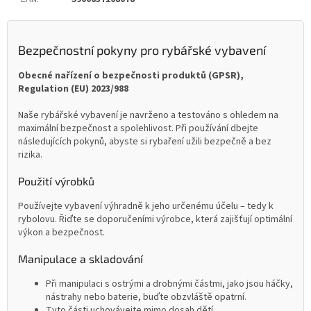
Bezpečnostní pokyny pro rybářské vybavení
Obecné nařízení o bezpečnosti produktů (GPSR),
Regulation (EU) 2023/988
Naše rybářské vybavení je navrženo a testováno s ohledem na
maximální bezpečnost a spolehlivost. Při používání dbejte
následujících pokynů, abyste si rybaření užili bezpečně a bez
rizika.
Použití výrobků
Používejte vybavení výhradně k jeho určenému účelu – tedy k
rybolovu. Řiďte se doporučeními výrobce, která zajišťují optimální
výkon a bezpečnost.
Manipulace a skladování
Při manipulaci s ostrými a drobnými částmi, jako jsou háčky,
nástrahy nebo baterie, buďte obzvláště opatrní.
Tyto části uchovávejte mimo dosah dětí.