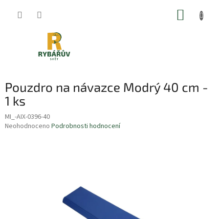
Přejít
NÁKUP
na
obsah
KOŠÍK
Pouzdro na návazce Modrý 40 cm -
1 ks
MI_-AIX-0396-40
Průměrné
Neohodnoceno
Podrobnosti hodnocení
hodnocení
produktu
je
0,0
z
5
hvězdiček.