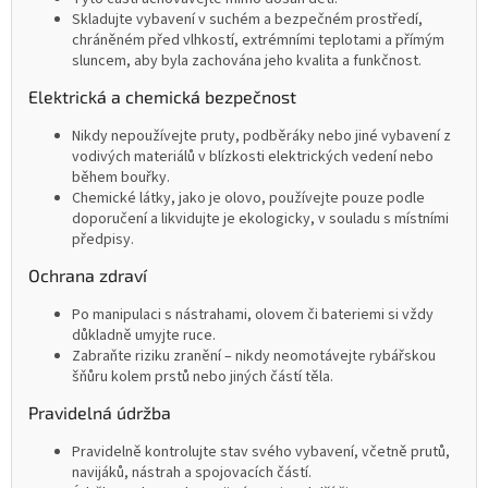
Skladujte vybavení v suchém a bezpečném prostředí,
chráněném před vlhkostí, extrémními teplotami a přímým
sluncem, aby byla zachována jeho kvalita a funkčnost.
Elektrická a chemická bezpečnost
Nikdy nepoužívejte pruty, podběráky nebo jiné vybavení z
vodivých materiálů v blízkosti elektrických vedení nebo
během bouřky.
Chemické látky, jako je olovo, používejte pouze podle
doporučení a likvidujte je ekologicky, v souladu s místními
předpisy.
Ochrana zdraví
Po manipulaci s nástrahami, olovem či bateriemi si vždy
důkladně umyjte ruce.
Zabraňte riziku zranění – nikdy neomotávejte rybářskou
šňůru kolem prstů nebo jiných částí těla.
Pravidelná údržba
Pravidelně kontrolujte stav svého vybavení, včetně prutů,
navijáků, nástrah a spojovacích částí.