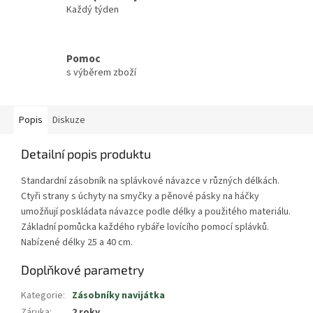
Každý týden
Pomoc
s výběrem zboží
Popis
Diskuze
Detailní popis produktu
Standardní zásobník na splávkové návazce v různých délkách.
Ctyři strany s úchyty na smyčky a pěnové pásky na háčky
umožňují poskládata návazce podle délky a použitého materiálu.
Základní pomůcka každého rybáře lovícího pomocí splávků.
Nabízené délky 25 a 40 cm.
Doplňkové parametry
Kategorie
:
Zásobníky navijátka
Záruka
:
2 roky