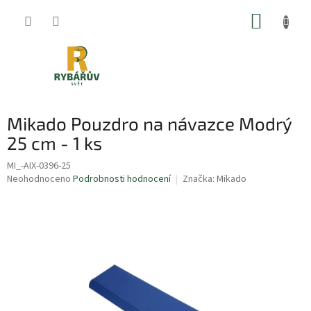
Přejít
NÁKUP
na
obsah
KOŠÍK
Mikado Pouzdro na návazce Modrý
25 cm - 1 ks
MI_-AIX-0396-25
Průměrné
Neohodnoceno
Podrobnosti hodnocení
Značka:
Mikado
hodnocení
produktu
je
0,0
z
5
hvězdiček.