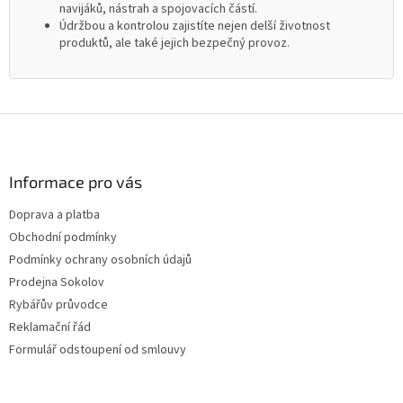
navijáků, nástrah a spojovacích částí.
Údržbou a kontrolou zajistíte nejen delší životnost
produktů, ale také jejich bezpečný provoz.
Z
á
p
a
Informace pro vás
t
Doprava a platba
í
Obchodní podmínky
Podmínky ochrany osobních údajů
Prodejna Sokolov
Rybářův průvodce
Reklamační řád
Formulář odstoupení od smlouvy