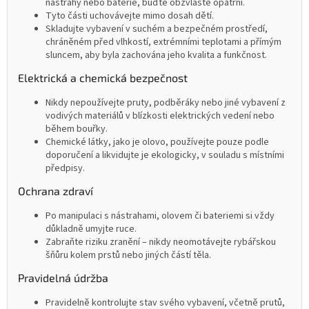
nástrahy nebo baterie, buďte obzvláště opatrní.
Tyto části uchovávejte mimo dosah dětí.
Skladujte vybavení v suchém a bezpečném prostředí,
chráněném před vlhkostí, extrémními teplotami a přímým
sluncem, aby byla zachována jeho kvalita a funkčnost.
Elektrická a chemická bezpečnost
Nikdy nepoužívejte pruty, podběráky nebo jiné vybavení z
vodivých materiálů v blízkosti elektrických vedení nebo
během bouřky.
Chemické látky, jako je olovo, používejte pouze podle
doporučení a likvidujte je ekologicky, v souladu s místními
předpisy.
Ochrana zdraví
Po manipulaci s nástrahami, olovem či bateriemi si vždy
důkladně umyjte ruce.
Zabraňte riziku zranění – nikdy neomotávejte rybářskou
šňůru kolem prstů nebo jiných částí těla.
Pravidelná údržba
Pravidelně kontrolujte stav svého vybavení, včetně prutů,