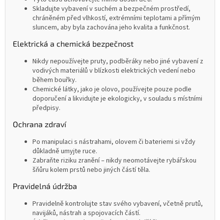
Skladujte vybavení v suchém a bezpečném prostředí,
chráněném před vlhkostí, extrémními teplotami a přímým
sluncem, aby byla zachována jeho kvalita a funkčnost.
Elektrická a chemická bezpečnost
Nikdy nepoužívejte pruty, podběráky nebo jiné vybavení z
vodivých materiálů v blízkosti elektrických vedení nebo
během bouřky.
Chemické látky, jako je olovo, používejte pouze podle
doporučení a likvidujte je ekologicky, v souladu s místními
předpisy.
Ochrana zdraví
Po manipulaci s nástrahami, olovem či bateriemi si vždy
důkladně umyjte ruce.
Zabraňte riziku zranění – nikdy neomotávejte rybářskou
šňůru kolem prstů nebo jiných částí těla.
Pravidelná údržba
Pravidelně kontrolujte stav svého vybavení, včetně prutů,
navijáků, nástrah a spojovacích částí.