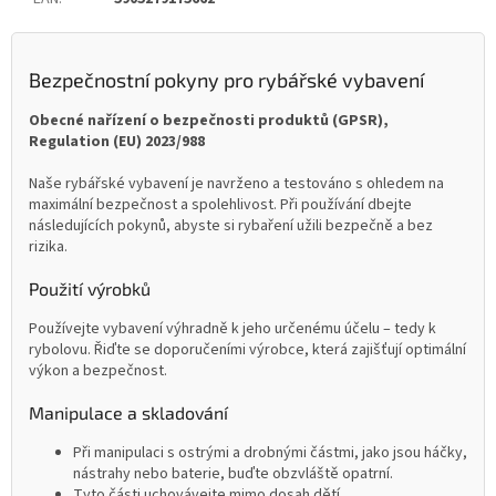
Bezpečnostní pokyny pro rybářské vybavení
Obecné nařízení o bezpečnosti produktů (GPSR),
Regulation (EU) 2023/988
Naše rybářské vybavení je navrženo a testováno s ohledem na
maximální bezpečnost a spolehlivost. Při používání dbejte
následujících pokynů, abyste si rybaření užili bezpečně a bez
rizika.
Použití výrobků
Používejte vybavení výhradně k jeho určenému účelu – tedy k
rybolovu. Řiďte se doporučeními výrobce, která zajišťují optimální
výkon a bezpečnost.
Manipulace a skladování
Při manipulaci s ostrými a drobnými částmi, jako jsou háčky,
nástrahy nebo baterie, buďte obzvláště opatrní.
Tyto části uchovávejte mimo dosah dětí.