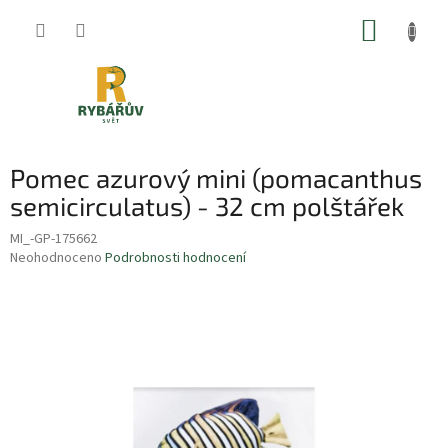
Přejít
NÁKUP
na
obsah
KOŠÍK
Pomec azurový mini (pomacanthus
semicirculatus) - 32 cm polštářek
MI_-GP-175662
Průměrné
Neohodnoceno
Podrobnosti hodnocení
hodnocení
produktu
je
0,0
z
5
hvězdiček.