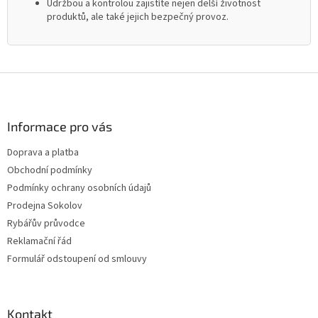
Údržbou a kontrolou zajistíte nejen delší životnost
produktů, ale také jejich bezpečný provoz.
Z
á
p
a
Informace pro vás
t
Doprava a platba
í
Obchodní podmínky
Podmínky ochrany osobních údajů
Prodejna Sokolov
Rybářův průvodce
Reklamační řád
Formulář odstoupení od smlouvy
Kontakt