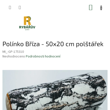
Přejít
NÁKUP
na
obsah
KOŠÍK
Polínko Bříza - 50x20 cm polštářek
MI_-GP-175310
Průměrné
Neohodnoceno
Podrobnosti hodnocení
hodnocení
produktu
je
0,0
z
5
hvězdiček.