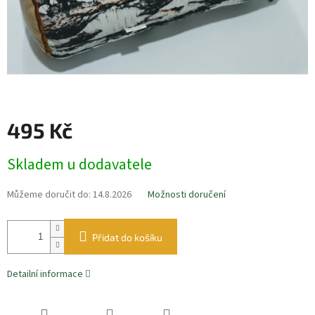
495 Kč
Měrná
Skladem u dodavatele
cena:
Můžeme doručit do:
14.8.2026
Možnosti doručení
Přidat do košíku
Detailní informace