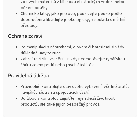
vodivých materiálů v blízkosti elektrických vedení nebo
během bouřky.
Chemické látky, jako je olovo, používejte pouze podle
doporučení a likvidujte je ekologicky, v souladu s místními
předpisy.
Ochrana zdraví
Po manipulaci s nástrahami, olovem či bateriemi si vždy
důkladně umyjte ruce.
Zabraňte riziku zranění – nikdy neomotávejte rybářskou
šňůru kolem prstů nebo jiných částí těla.
Pravidelná údržba
Pravidelně kontrolujte stav svého vybavení, včetně prutů,
navijáků, nástrah a spojovacích částí.
Údržbou a kontrolou zajistíte nejen delší životnost
produktů, ale také jejich bezpečný provoz.
Z
á