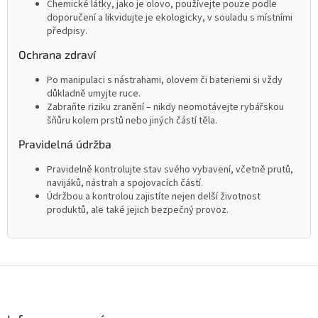
Chemické látky, jako je olovo, používejte pouze podle
doporučení a likvidujte je ekologicky, v souladu s místními
předpisy.
Ochrana zdraví
Po manipulaci s nástrahami, olovem či bateriemi si vždy
důkladně umyjte ruce.
Zabraňte riziku zranění – nikdy neomotávejte rybářskou
šňůru kolem prstů nebo jiných částí těla.
Pravidelná údržba
Pravidelně kontrolujte stav svého vybavení, včetně prutů,
navijáků, nástrah a spojovacích částí.
Údržbou a kontrolou zajistíte nejen delší životnost
produktů, ale také jejich bezpečný provoz.
Z
á
p