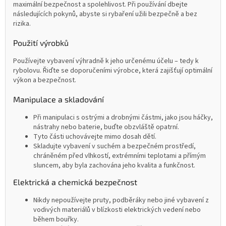
maximální bezpečnost a spolehlivost. Při používání dbejte
následujících pokynů, abyste si rybaření užili bezpečně a bez
rizika.
Použití výrobků
Používejte vybavení výhradně k jeho určenému účelu – tedy k
rybolovu. Řiďte se doporučeními výrobce, která zajišťují optimální
výkon a bezpečnost.
Manipulace a skladování
Při manipulaci s ostrými a drobnými částmi, jako jsou háčky,
nástrahy nebo baterie, buďte obzvláště opatrní.
Tyto části uchovávejte mimo dosah dětí.
Skladujte vybavení v suchém a bezpečném prostředí,
chráněném před vlhkostí, extrémními teplotami a přímým
sluncem, aby byla zachována jeho kvalita a funkčnost.
Elektrická a chemická bezpečnost
Nikdy nepoužívejte pruty, podběráky nebo jiné vybavení z
vodivých materiálů v blízkosti elektrických vedení nebo
během bouřky.