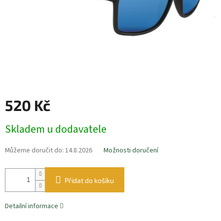
520 Kč
Měrná
Skladem u dodavatele
cena:
Můžeme doručit do:
14.8.2026
Možnosti doručení
Přidat do košíku
Detailní informace