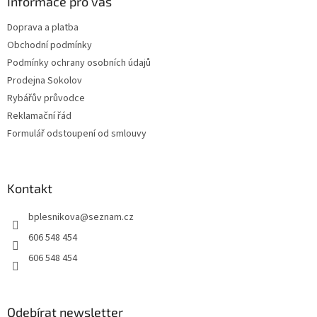
a
Informace pro vás
t
Doprava a platba
í
Obchodní podmínky
Podmínky ochrany osobních údajů
Prodejna Sokolov
Rybářův průvodce
Reklamační řád
Formulář odstoupení od smlouvy
Kontakt
bplesnikova
@
seznam.cz
606 548 454
606 548 454
Odebírat newsletter