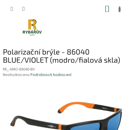
Přejít
NÁKUP
na
obsah
KOŠÍK
Polarizační brýle - 86040
BLUE/VIOLET (modro/fialová skla)
MI_-AMO-86040-BV
Průměrné
Neohodnoceno
Podrobnosti hodnocení
hodnocení
produktu
je
0,0
z
5
hvězdiček.