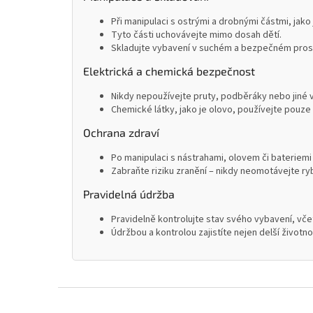
Při manipulaci s ostrými a drobnými částmi, jako
Tyto části uchovávejte mimo dosah dětí.
Skladujte vybavení v suchém a bezpečném prostř
Elektrická a chemická bezpečnost
Nikdy nepoužívejte pruty, podběráky nebo jiné 
Chemické látky, jako je olovo, používejte pouze 
Ochrana zdraví
Po manipulaci s nástrahami, olovem či bateriemi
Zabraňte riziku zranění – nikdy neomotávejte ryb
Pravidelná údržba
Pravidelně kontrolujte stav svého vybavení, včet
Údržbou a kontrolou zajistíte nejen delší životn
Z
á