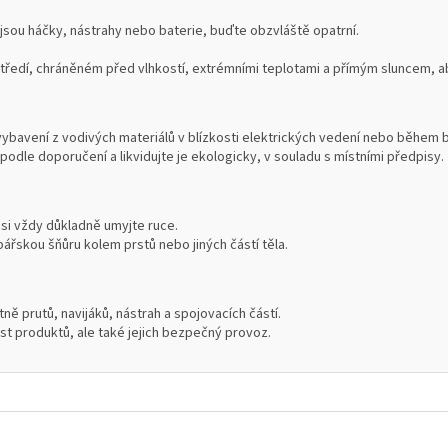
 jsou háčky, nástrahy nebo baterie, buďte obzvláště opatrní.
edí, chráněném před vlhkostí, extrémními teplotami a přímým sluncem, aby
vybavení z vodivých materiálů v blízkosti elektrických vedení nebo během 
podle doporučení a likvidujte je ekologicky, v souladu s místními předpisy.
 si vždy důkladně umyjte ruce.
ářskou šňůru kolem prstů nebo jiných částí těla.
ně prutů, navijáků, nástrah a spojovacích částí.
ost produktů, ale také jejich bezpečný provoz.