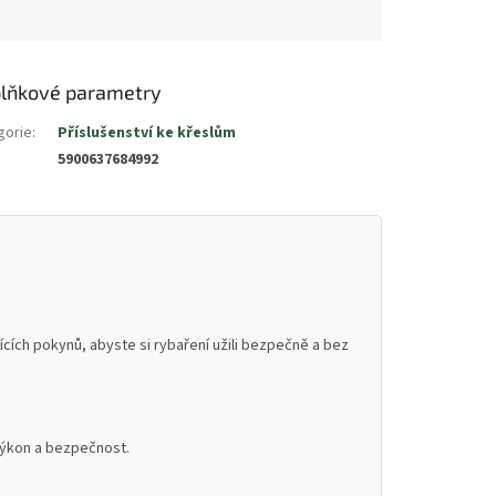
lňkové parametry
gorie
:
Příslušenství ke křeslům
5900637684992
cích pokynů, abyste si rybaření užili bezpečně a bez
 výkon a bezpečnost.