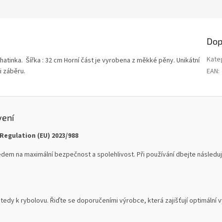
Dop
Kate
atinka. Šířka : 32 cm Horní část je vyrobena z měkké pěny. Unikátní
i záběru.
EAN
:
vení
Regulation (EU) 2023/988
dem na maximální bezpečnost a spolehlivost. Při používání dbejte následují
tedy k rybolovu. Řiďte se doporučeními výrobce, která zajišťují optimální