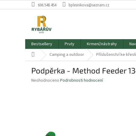
Přejít
606 548 454
bplesnikova@seznam.cz
na
obsah
Bestsellery
Pruty
Krmení/nástrahy
Nav
Domů
Camping a outdoor
Příslušenství ke křes
Podpěrka - Method Feeder 134
Průměrné
Neohodnoceno
Podrobnosti hodnocení
hodnocení
produktu
je
0,0
z
5
hvězdiček.