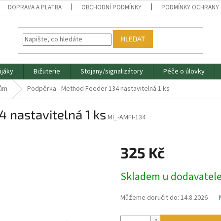
DOPRAVA A PLATBA
OBCHODNÍ PODMÍNKY
PODMÍNKY OCHRANY 
HLEDAT
ijáky
Bižuterie
Stojany/signalizátory
Péče o úlovky
lům
Podpěrka - Method Feeder 134 nastavitelná 1 ks
 nastavitelná 1 ks
MI_-AMFI-134
325 Kč
Měrná
Skladem u dodavatel
cena:
Můžeme doručit do:
14.8.2026