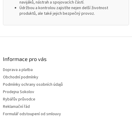
navijáků, nástrah a spojovacích částí.
Údržbou a kontrolou zajistíte nejen delší životnost
produktů, ale také jejich bezpečný provoz.
Z
á
p
a
Informace pro vás
t
Doprava a platba
í
Obchodní podmínky
Podmínky ochrany osobních údajů
Prodejna Sokolov
Rybářův průvodce
Reklamační řád
Formulář odstoupení od smlouvy