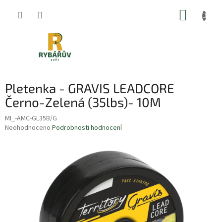
Přejít
NÁKUP
na
obsah
KOŠÍK
Pletenka - GRAVIS LEADCORE
Černo-Zelená (35lbs)- 10M
MI_-AMC-GL35B/G
Průměrné
Neohodnoceno
Podrobnosti hodnocení
hodnocení
produktu
je
0,0
z
5
hvězdiček.