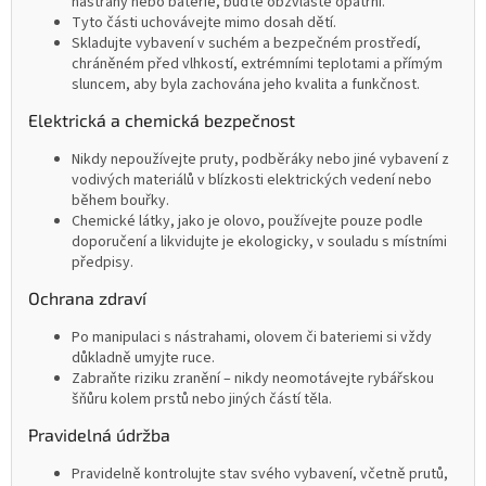
nástrahy nebo baterie, buďte obzvláště opatrní.
Tyto části uchovávejte mimo dosah dětí.
Skladujte vybavení v suchém a bezpečném prostředí,
chráněném před vlhkostí, extrémními teplotami a přímým
sluncem, aby byla zachována jeho kvalita a funkčnost.
Elektrická a chemická bezpečnost
Nikdy nepoužívejte pruty, podběráky nebo jiné vybavení z
vodivých materiálů v blízkosti elektrických vedení nebo
během bouřky.
Chemické látky, jako je olovo, používejte pouze podle
doporučení a likvidujte je ekologicky, v souladu s místními
předpisy.
Ochrana zdraví
Po manipulaci s nástrahami, olovem či bateriemi si vždy
důkladně umyjte ruce.
Zabraňte riziku zranění – nikdy neomotávejte rybářskou
šňůru kolem prstů nebo jiných částí těla.
Pravidelná údržba
Pravidelně kontrolujte stav svého vybavení, včetně prutů,