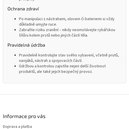
Ochrana zdraví
Po manipulaci s nástrahami, olovem či bateriemi si vždy
důkladně umyjte ruce.
Zabraňte riziku zranění – nikdy neomotávejte rybářskou
šňůru kolem prstů nebo jiných částí těla.
Pravidelná údržba
Pravidelně kontrolujte stav svého vybavení, včetně prutů,
navijáků, nástrah a spojovacích částí.
Údržbou a kontrolou zajistíte nejen delší životnost
produktů, ale také jejich bezpečný provoz.
Z
á
p
a
Informace pro vás
t
Doprava a platba
í