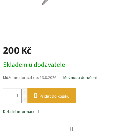
200 Kč
Měrná
Skladem u dodavatele
cena:
Můžeme doručit do:
13.8.2026
Možnosti doručení
Přidat do košíku
Detailní informace