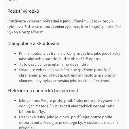
rizika.
Použití výrobků
Používejte vybavení výhradně k jeho určenému účelu – tedy k
rybolovu. Řiďte se doporučeními výrobce, která zajišťují optimální
výkon a bezpečnost.
Manipulace a skladování
Při manipulaci s ostrými a drobnými částmi, jako jsou háčky,
nástrahy nebo baterie, buďte obzvláště opatrní.
Tyto části uchovávejte mimo dosah dětí.
Skladujte vybavení v suchém a bezpečném prostředí,
chráněném před vlhkostí, extrémními teplotami a přímým
sluncem, aby byla zachována jeho kvalita a funkčnost.
Elektrická a chemická bezpečnost
Nikdy nepoužívejte pruty, podběráky nebo jiné vybavení z
vodivých materiálů v blízkosti elektrických vedení nebo
během bouřky.
Chemické látky, jako je olovo, používejte pouze podle
doporučení a likvidujte je ekologicky, v souladu s místními
předpisy.