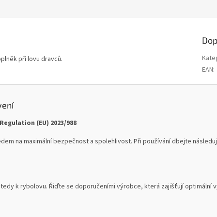
Dop
Kate
lněk při lovu dravců.
EAN
:
vení
Regulation (EU) 2023/988
dem na maximální bezpečnost a spolehlivost. Při používání dbejte následují
tedy k rybolovu. Řiďte se doporučeními výrobce, která zajišťují optimální