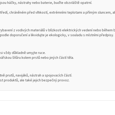
 jsou háčky, nástrahy nebo baterie, buďte obzvláště opatrní.
edí, chráněném před vlhkostí, extrémními teplotami a přímým sluncem, aby
vybavení z vodivých materiálů v blízkosti elektrických vedení nebo během 
podle doporučení a likvidujte je ekologicky, v souladu s místními předpisy.
 si vždy důkladně umyjte ruce.
ářskou šňůru kolem prstů nebo jiných částí těla.
ně prutů, navijáků, nástrah a spojovacích částí.
ost produktů, ale také jejich bezpečný provoz.