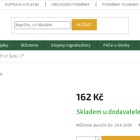
DOPRAVA A PLATBA
OBCHODNÍ PODMÍNKY
PODMÍNKY OCHRANY 
HLEDAT
ijáky
Bižuterie
Stojany/signalizátory
Péče o úlovky
 17.5cm / 7"
20
162 Kč
Měrná
Skladem u dodavatel
cena:
Můžeme doručit do:
14.8.2026