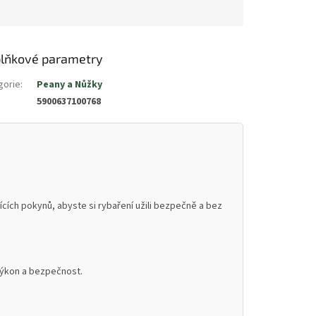
lňkové parametry
gorie
:
Peany a Nůžky
5900637100768
cích pokynů, abyste si rybaření užili bezpečně a bez
 výkon a bezpečnost.