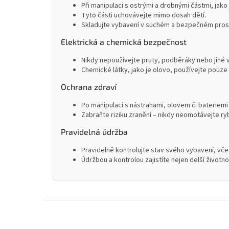
Při manipulaci s ostrými a drobnými částmi, jako
Tyto části uchovávejte mimo dosah dětí.
Skladujte vybavení v suchém a bezpečném prostř
Elektrická a chemická bezpečnost
Nikdy nepoužívejte pruty, podběráky nebo jiné 
Chemické látky, jako je olovo, používejte pouze 
Ochrana zdraví
Po manipulaci s nástrahami, olovem či bateriemi
Zabraňte riziku zranění – nikdy neomotávejte ryb
Pravidelná údržba
Pravidelně kontrolujte stav svého vybavení, včet
Údržbou a kontrolou zajistíte nejen delší životn
Z
á
p