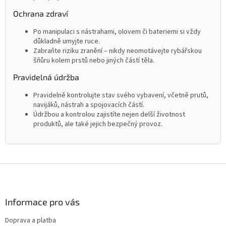
Ochrana zdraví
Po manipulaci s nástrahami, olovem či bateriemi si vždy
důkladně umyjte ruce.
Zabraňte riziku zranění – nikdy neomotávejte rybářskou
šňůru kolem prstů nebo jiných částí těla.
Pravidelná údržba
Pravidelně kontrolujte stav svého vybavení, včetně prutů,
navijáků, nástrah a spojovacích částí.
Údržbou a kontrolou zajistíte nejen delší životnost
produktů, ale také jejich bezpečný provoz.
Z
á
p
a
Informace pro vás
t
Doprava a platba
í