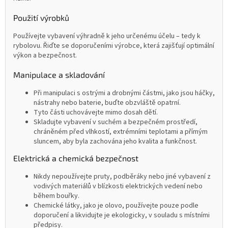
Použití výrobků
Používejte vybavení výhradně k jeho určenému účelu – tedy k
rybolovu. Řiďte se doporučeními výrobce, která zajišťují optimální
výkon a bezpečnost.
Manipulace a skladování
Při manipulaci s ostrými a drobnými částmi, jako jsou háčky,
nástrahy nebo baterie, buďte obzvláště opatrní.
Tyto části uchovávejte mimo dosah dětí.
Skladujte vybavení v suchém a bezpečném prostředí,
chráněném před vlhkostí, extrémními teplotami a přímým
sluncem, aby byla zachována jeho kvalita a funkčnost.
Elektrická a chemická bezpečnost
Nikdy nepoužívejte pruty, podběráky nebo jiné vybavení z
vodivých materiálů v blízkosti elektrických vedení nebo
během bouřky.
Chemické látky, jako je olovo, používejte pouze podle
doporučení a likvidujte je ekologicky, v souladu s místními
předpisy.