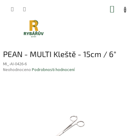
Přejít
NÁKUP
na
obsah
KOŠÍK
PEAN - MULTI Kleště - 15cm / 6"
MI_-AI-0426-6
Průměrné
Neohodnoceno
Podrobnosti hodnocení
hodnocení
produktu
je
0,0
z
5
hvězdiček.