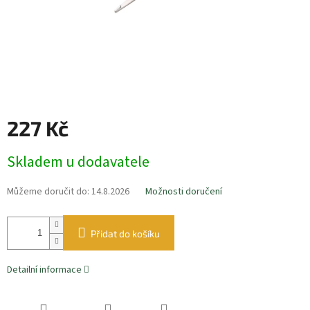
227 Kč
Měrná
Skladem u dodavatele
cena:
Můžeme doručit do:
14.8.2026
Možnosti doručení
Přidat do košíku
Detailní informace