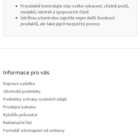
Pravidelně kontrolujte stav svého vybavení, včetně prutů,
navijáků, nástrah a spojovacích částí.
Údržbou a kontrolou zajistíte nejen delší životnost
produktů, ale také jejich bezpečný provoz.
Z
á
p
a
Informace pro vás
t
Doprava a platba
í
Obchodní podmínky
Podmínky ochrany osobních údajů
Prodejna Sokolov
Rybářův průvodce
Reklamační řád
Formulář odstoupení od smlouvy