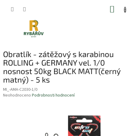
Přejít
NÁKUP
na
obsah
KOŠÍK
Obratlík - zátěžový s karabinou
ROLLING + GERMANY vel. 1/0
nosnost 50kg BLACK MATT(černý
matný) - 5 ks
MI_-AMA-C2030-1/0
Průměrné
Neohodnoceno
Podrobnosti hodnocení
hodnocení
produktu
je
0,0
z
5
hvězdiček.