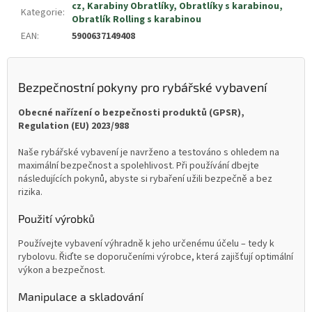
cz, Karabiny Obratlíky, Obratlíky s karabinou,
Kategorie
:
Obratlík Rolling s karabinou
EAN
:
5900637149408
Bezpečnostní pokyny pro rybářské vybavení
Obecné nařízení o bezpečnosti produktů (GPSR),
Regulation (EU) 2023/988
Naše rybářské vybavení je navrženo a testováno s ohledem na
maximální bezpečnost a spolehlivost. Při používání dbejte
následujících pokynů, abyste si rybaření užili bezpečně a bez
rizika.
Použití výrobků
Používejte vybavení výhradně k jeho určenému účelu – tedy k
rybolovu. Řiďte se doporučeními výrobce, která zajišťují optimální
výkon a bezpečnost.
Manipulace a skladování