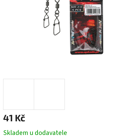
41 Kč
Měrná
Skladem u dodavatele
cena: