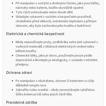
Při manipulaci s ostrými a drobnými částmi, jako jsou háčky,
nástrahy nebo baterie, buďte obzvláště opatrní.
Tyto části uchovávejte mimo dosah dětí.
Skladujte vybavení v suchém a bezpečném prostředí,
chráněném před vlhkostí, extrémními teplotami a přímým
sluncem, aby byla zachována jeho kvalita a funkčnost.
Elektrická a chemická bezpečnost
Nikdy nepoužívejte pruty, podběráky nebo jiné vybavení z
vodivých materiálů v blízkosti elektrických vedení nebo
během bouřky.
Chemické látky, jako je olovo, používejte pouze podle
doporučení a likvidujte je ekologicky, v souladu s místními
předpisy.
Ochrana zdraví
Po manipulaci s nástrahami, olovem či bateriemi si vždy
důkladně umyjte ruce.
Zabraňte riziku zranění – nikdy neomotávejte rybářskou
šňůru kolem prstů nebo jiných částí těla.
Pravidelná údržba