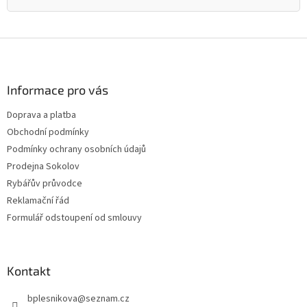
Z
á
p
a
Informace pro vás
t
Doprava a platba
í
Obchodní podmínky
Podmínky ochrany osobních údajů
Prodejna Sokolov
Rybářův průvodce
Reklamační řád
Formulář odstoupení od smlouvy
Kontakt
bplesnikova
@
seznam.cz