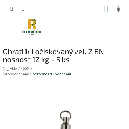
Přejít
NÁKUP
na
obsah
KOŠÍK
Obratlík Ložiskovaný vel. 2 BN
nosnost 12 kg - 5 ks
MI_-AMA-A4002-2
Průměrné
Neohodnoceno
Podrobnosti hodnocení
hodnocení
produktu
je
0,0
z
5
hvězdiček.