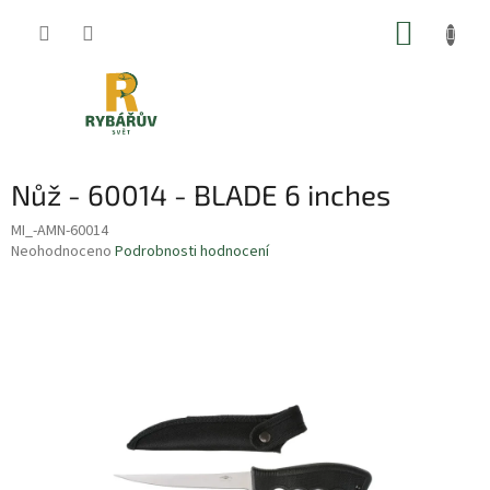
Přejít
NÁKUP
na
obsah
KOŠÍK
Nůž - 60014 - BLADE 6 inches
MI_-AMN-60014
Průměrné
Neohodnoceno
Podrobnosti hodnocení
hodnocení
produktu
je
0,0
z
5
hvězdiček.