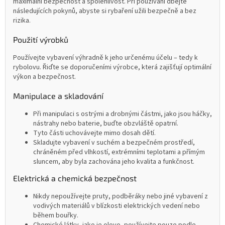
maximální bezpečnost a spolehlivost. Při používání dbejte
následujících pokynů, abyste si rybaření užili bezpečně a bez
rizika.
Použití výrobků
Používejte vybavení výhradně k jeho určenému účelu – tedy k
rybolovu. Řiďte se doporučeními výrobce, která zajišťují optimální
výkon a bezpečnost.
Manipulace a skladování
Při manipulaci s ostrými a drobnými částmi, jako jsou háčky,
nástrahy nebo baterie, buďte obzvláště opatrní.
Tyto části uchovávejte mimo dosah dětí.
Skladujte vybavení v suchém a bezpečném prostředí,
chráněném před vlhkostí, extrémními teplotami a přímým
sluncem, aby byla zachována jeho kvalita a funkčnost.
Elektrická a chemická bezpečnost
Nikdy nepoužívejte pruty, podběráky nebo jiné vybavení z
vodivých materiálů v blízkosti elektrických vedení nebo
během bouřky.