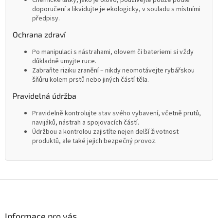
Chemické látky, jako je olovo, používejte pouze podle
doporučení a likvidujte je ekologicky, v souladu s místními
předpisy.
Ochrana zdraví
Po manipulaci s nástrahami, olovem či bateriemi si vždy
důkladně umyjte ruce.
Zabraňte riziku zranění – nikdy neomotávejte rybářskou
šňůru kolem prstů nebo jiných částí těla.
Pravidelná údržba
Pravidelně kontrolujte stav svého vybavení, včetně prutů,
navijáků, nástrah a spojovacích částí.
Údržbou a kontrolou zajistíte nejen delší životnost
produktů, ale také jejich bezpečný provoz.
Z
á
p
a
Informace pro vás