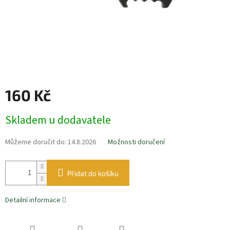
160 Kč
Měrná
Skladem u dodavatele
cena:
Můžeme doručit do:
14.8.2026
Možnosti doručení
Přidat do košíku
Detailní informace