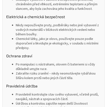
chráněném před vlhkostí, extrémními teplotami a přímým
sluncem, aby byla zachována jeho kvalita a funkčnost.
Elektrická a chemická bezpečnost
Nikdy nepoužívejte pruty, podběráky nebo jiné vybavení z
vodivých materiálů v blízkosti elektrických vedení nebo
během bouřky.
Chemické látky, jako je olovo, používejte pouze podle
doporučení a likvidujte je ekologicky, v souladu s místními
předpisy.
Ochrana zdraví
Po manipulaci s nástrahami, olovem či bateriemi si vždy
důkladně umyjte ruce.
Zabraňte riziku zranění – nikdy neomotávejte rybářskou
šňůru kolem prstů nebo jiných částí těla.
Pravidelná údržba
Pravidelně kontrolujte stav svého vybavení, včetně prutů,
navijáků, nástrah a spojovacích částí.
Údržbou a kontrolou zajistíte nejen delší životnost