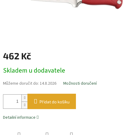
462 Kč
Měrná
Skladem u dodavatele
cena:
Můžeme doručit do:
14.8.2026
Možnosti doručení
Přidat do košíku
Detailní informace