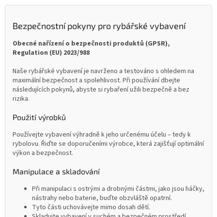
Bezpečnostní pokyny pro rybářské vybavení
Obecné nařízení o bezpečnosti produktů (GPSR),
Regulation (EU) 2023/988
Naše rybářské vybavení je navrženo a testováno s ohledem na
maximální bezpečnost a spolehlivost. Při používání dbejte
následujících pokynů, abyste si rybaření užili bezpečně a bez
rizika.
Použití výrobků
Používejte vybavení výhradně k jeho určenému účelu – tedy k
rybolovu. Řiďte se doporučeními výrobce, která zajišťují optimální
výkon a bezpečnost.
Manipulace a skladování
Při manipulaci s ostrými a drobnými částmi, jako jsou háčky,
nástrahy nebo baterie, buďte obzvláště opatrní.
Tyto části uchovávejte mimo dosah dětí.
Skladujte vybavení v suchém a bezpečném prostředí,