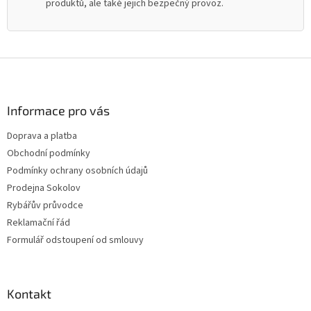
produktů, ale také jejich bezpečný provoz.
Z
á
p
a
Informace pro vás
t
Doprava a platba
í
Obchodní podmínky
Podmínky ochrany osobních údajů
Prodejna Sokolov
Rybářův průvodce
Reklamační řád
Formulář odstoupení od smlouvy
Kontakt