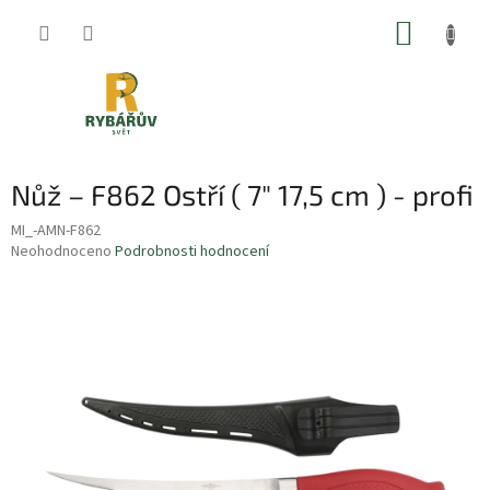
Přejít
NÁKUP
na
obsah
KOŠÍK
Nůž – F862 Ostří ( 7" 17,5 cm ) - profi
MI_-AMN-F862
Průměrné
Neohodnoceno
Podrobnosti hodnocení
hodnocení
produktu
je
0,0
z
5
hvězdiček.