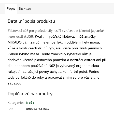
Popis
Diskuze
Detailní popis produktu
Filetovací nůž pro profesionály, ostří vyrobeno z jakostní japonské
Kvalitní rybářský filetovací nůž značky
nerez oceli AUS8.
MIKADO vám zaručí nejen perfektní oddělení filety masa,
kůže a kosti všech druhů ryb, ale i čisté proříznutí jemných
vláken rybího masa. Tento značkový rybářský nůž je
dodáván včetně plastového pouzdra a neztrácí ostrost ani při
dlouhodobém používání. Nůž je vybavený ergonomickou
rukojetí , zaručující pevný úchyt a komfortní práci. Padne
tedy perfektně do ruky a pracovat s ním se pro vás stane
zábavou.
Doplňkové parametry
Kategorie
:
Nože
EAN
:
5900637534617