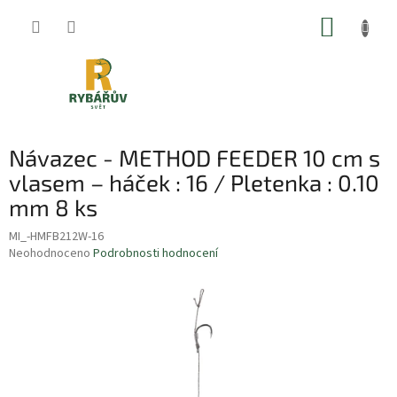
Přejít
NÁKUP
na
obsah
KOŠÍK
Návazec - METHOD FEEDER 10 cm s
vlasem – háček : 16 / Pletenka : 0.10
mm 8 ks
MI_-HMFB212W-16
Průměrné
Neohodnoceno
Podrobnosti hodnocení
hodnocení
produktu
je
0,0
z
5
hvězdiček.