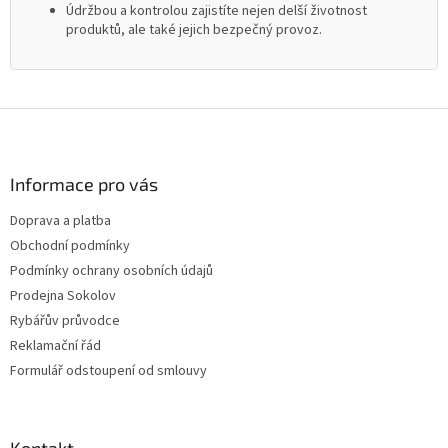
Údržbou a kontrolou zajistíte nejen delší životnost
produktů, ale také jejich bezpečný provoz.
Z
á
p
a
Informace pro vás
t
Doprava a platba
í
Obchodní podmínky
Podmínky ochrany osobních údajů
Prodejna Sokolov
Rybářův průvodce
Reklamační řád
Formulář odstoupení od smlouvy