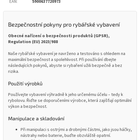
EAN
:
5900637720973
Bezpečnostní pokyny pro rybářské vybavení
Obecné nařízení o bezpečnosti produktů (GPSR),
Regulation (EU) 2023/988
Naše rybářské vybavení je navrženo a testováno s ohledem na
maximální bezpečnost a spolehlivost. Při používání dbejte
následujících pokynů, abyste si rybaření užili bezpečně a bez
rizika.
Použití výrobků
Používejte vybavení výhradně k jeho určenému účelu – tedy k
rybolovu. Řiďte se doporučeními výrobce, která zajišťují optimální
výkon a bezpečnost.
Manipulace a skladování
Při manipulaci s ostrými a drobnými částmi, jako jsou háčky,
nástrahy nebo baterie, buďte obzvláště opatrní.