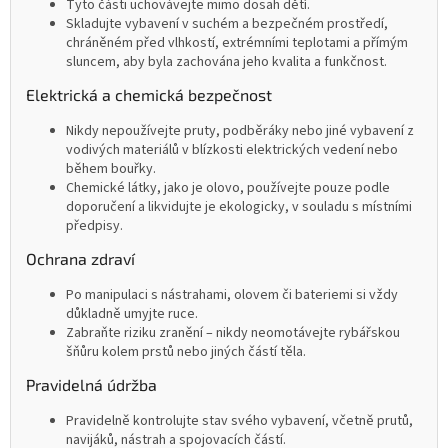
Tyto části uchovávejte mimo dosah dětí.
Skladujte vybavení v suchém a bezpečném prostředí,
chráněném před vlhkostí, extrémními teplotami a přímým
sluncem, aby byla zachována jeho kvalita a funkčnost.
Elektrická a chemická bezpečnost
Nikdy nepoužívejte pruty, podběráky nebo jiné vybavení z
vodivých materiálů v blízkosti elektrických vedení nebo
během bouřky.
Chemické látky, jako je olovo, používejte pouze podle
doporučení a likvidujte je ekologicky, v souladu s místními
předpisy.
Ochrana zdraví
Po manipulaci s nástrahami, olovem či bateriemi si vždy
důkladně umyjte ruce.
Zabraňte riziku zranění – nikdy neomotávejte rybářskou
šňůru kolem prstů nebo jiných částí těla.
Pravidelná údržba
Pravidelně kontrolujte stav svého vybavení, včetně prutů,
navijáků, nástrah a spojovacích částí.