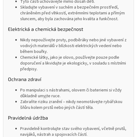
Tyto části uchovávejte mimo dosah dětí.
Skladujte vybavení v suchém a bezpečném prostředí,
chráněném před vlhkostí, extrémními teplotami a přímým
sluncem, aby byla zachována jeho kvalita a funkčnost.
Elektrická a chemická bezpečnost
Nikdy nepoužívejte pruty, podběráky nebo jiné vybavení z
vodivých materiálů v blízkosti elektrických vedení nebo
během bouřky.
Chemické látky, jako je olovo, používejte pouze podle
doporučení a likvidujte je ekologicky, v souladu s místními
předpisy.
Ochrana zdraví
Po manipulaci s nástrahami, olovem či bateriemi si vždy
důkladně umyjte ruce.
Zabraňte riziku zranění – nikdy neomotávejte rybářskou
šňůru kolem prstů nebo jiných částí těla.
Pravidelná údržba
Pravidelně kontrolujte stav svého vybavení, včetně prutů,
navijáků, nástrah a spojovacích částí.