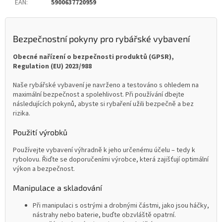
EAN
:
5900637720959
Bezpečnostní pokyny pro rybářské vybavení
Obecné nařízení o bezpečnosti produktů (GPSR),
Regulation (EU) 2023/988
Naše rybářské vybavení je navrženo a testováno s ohledem na
maximální bezpečnost a spolehlivost. Při používání dbejte
následujících pokynů, abyste si rybaření užili bezpečně a bez
rizika.
Použití výrobků
Používejte vybavení výhradně k jeho určenému účelu – tedy k
rybolovu. Řiďte se doporučeními výrobce, která zajišťují optimální
výkon a bezpečnost.
Manipulace a skladování
Při manipulaci s ostrými a drobnými částmi, jako jsou háčky,
nástrahy nebo baterie, buďte obzvláště opatrní.