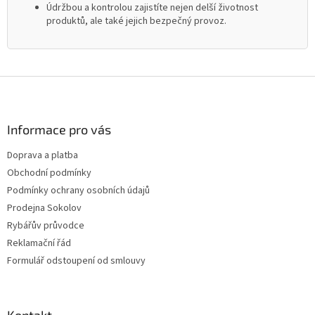
Údržbou a kontrolou zajistíte nejen delší životnost
produktů, ale také jejich bezpečný provoz.
Z
á
p
a
Informace pro vás
t
Doprava a platba
í
Obchodní podmínky
Podmínky ochrany osobních údajů
Prodejna Sokolov
Rybářův průvodce
Reklamační řád
Formulář odstoupení od smlouvy