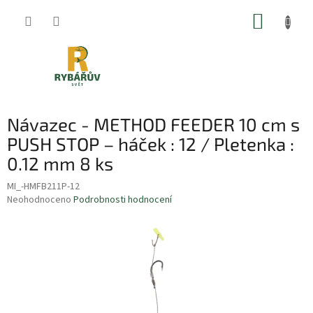
Přejít
NÁKUP
na
obsah
KOŠÍK
Návazec - METHOD FEEDER 10 cm s
PUSH STOP – háček : 12 / Pletenka :
0.12 mm 8 ks
MI_-HMFB211P-12
Průměrné
Neohodnoceno
Podrobnosti hodnocení
hodnocení
produktu
je
0,0
z
5
hvězdiček.