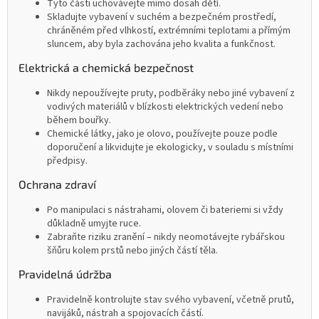
Tyto části uchovávejte mimo dosah dětí.
Skladujte vybavení v suchém a bezpečném prostředí,
chráněném před vlhkostí, extrémními teplotami a přímým
sluncem, aby byla zachována jeho kvalita a funkčnost.
Elektrická a chemická bezpečnost
Nikdy nepoužívejte pruty, podběráky nebo jiné vybavení z
vodivých materiálů v blízkosti elektrických vedení nebo
během bouřky.
Chemické látky, jako je olovo, používejte pouze podle
doporučení a likvidujte je ekologicky, v souladu s místními
předpisy.
Ochrana zdraví
Po manipulaci s nástrahami, olovem či bateriemi si vždy
důkladně umyjte ruce.
Zabraňte riziku zranění – nikdy neomotávejte rybářskou
šňůru kolem prstů nebo jiných částí těla.
Pravidelná údržba
Pravidelně kontrolujte stav svého vybavení, včetně prutů,
navijáků, nástrah a spojovacích částí.