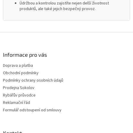
Údržbou a kontrolou zajistíte nejen delší životnost
produktů, ale také jejich bezpečný provoz.
Z
á
p
a
Informace pro vás
t
Doprava a platba
í
Obchodní podmínky
Podmínky ochrany osobních údajů
Prodejna Sokolov
Rybářův průvodce
Reklamační řád
Formulář odstoupení od smlouvy