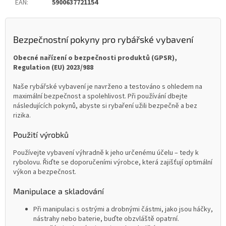
EAN
:
5900637721154
Bezpečnostní pokyny pro rybářské vybavení
Obecné nařízení o bezpečnosti produktů (GPSR),
Regulation (EU) 2023/988
Naše rybářské vybavení je navrženo a testováno s ohledem na
maximální bezpečnost a spolehlivost. Při používání dbejte
následujících pokynů, abyste si rybaření užili bezpečně a bez
rizika.
Použití výrobků
Používejte vybavení výhradně k jeho určenému účelu – tedy k
rybolovu. Řiďte se doporučeními výrobce, která zajišťují optimální
výkon a bezpečnost.
Manipulace a skladování
Při manipulaci s ostrými a drobnými částmi, jako jsou háčky,
nástrahy nebo baterie, buďte obzvláště opatrní.