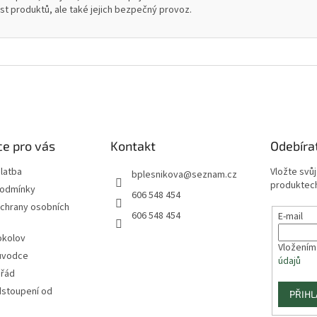
ost produktů, ale také jejich bezpečný provoz.
e pro vás
Kontakt
Odebíra
latba
Vložte svů
bplesnikova
@
seznam.cz
produktech
podmínky
606 548 454
chrany osobních
606 548 454
E-mail
okolov
Vložením
ůvodce
údajů
 řád
dstoupení od
PŘIHL