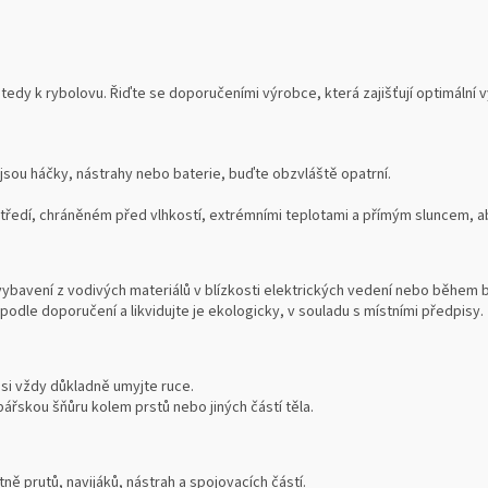
tedy k rybolovu. Řiďte se doporučeními výrobce, která zajišťují optimální
 jsou háčky, nástrahy nebo baterie, buďte obzvláště opatrní.
edí, chráněném před vlhkostí, extrémními teplotami a přímým sluncem, aby
vybavení z vodivých materiálů v blízkosti elektrických vedení nebo během 
podle doporučení a likvidujte je ekologicky, v souladu s místními předpisy.
 si vždy důkladně umyjte ruce.
ářskou šňůru kolem prstů nebo jiných částí těla.
ně prutů, navijáků, nástrah a spojovacích částí.