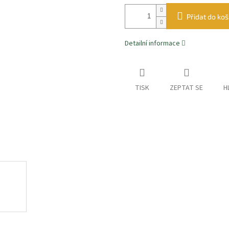
Přidat do koš
Detailní informace
TISK
ZEPTAT SE
H