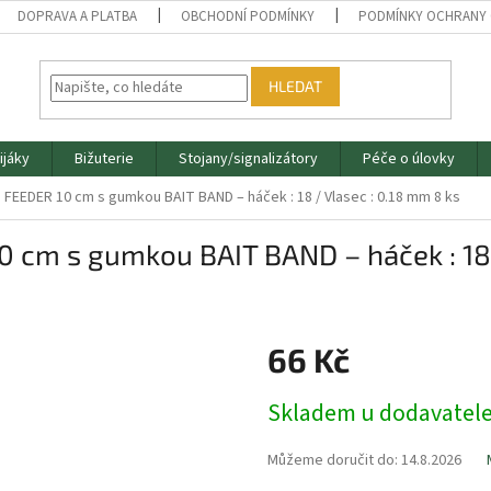
DOPRAVA A PLATBA
OBCHODNÍ PODMÍNKY
PODMÍNKY OCHRANY 
HLEDAT
ijáky
Bižuterie
Stojany/signalizátory
Péče o úlovky
FEEDER 10 cm s gumkou BAIT BAND – háček : 18 / Vlasec : 0.18 mm 8 ks
cm s gumkou BAIT BAND – háček : 18 /
66 Kč
Měrná
Skladem u dodavatel
cena:
Můžeme doručit do:
14.8.2026