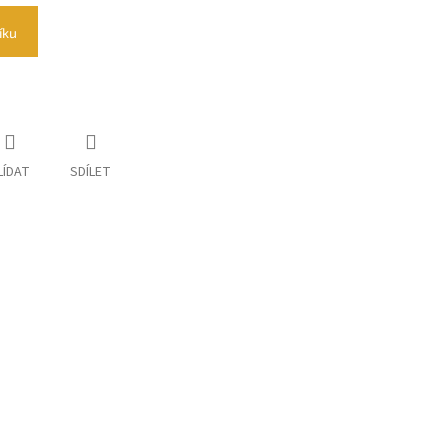
íku
LÍDAT
SDÍLET