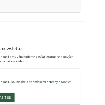
t newsletter
j e-mail a my vám budeme zasílat informace o nových
 na našem e-shopu.
 e-mailu souhlasíte s
podmínkami ochrany osobních
ÁSIT SE