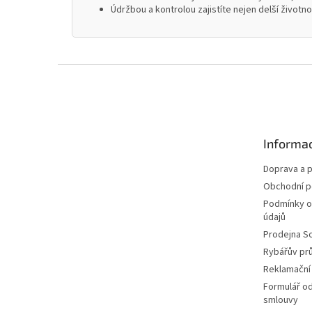
Údržbou a kontrolou zajistíte nejen delší životn
Z
á
p
a
t
Informac
í
Doprava a p
Obchodní 
Podmínky o
údajů
Prodejna S
Rybářův pr
Reklamační
Formulář o
smlouvy