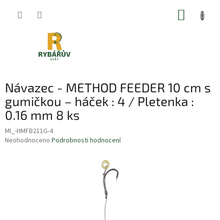
Přejít
NÁKUP
na
obsah
KOŠÍK
Návazec - METHOD FEEDER 10 cm s
gumičkou – háček : 4 / Pletenka :
0.16 mm 8 ks
MI_-HMFB211G-4
Průměrné
Neohodnoceno
Podrobnosti hodnocení
hodnocení
produktu
je
0,0
z
5
hvězdiček.