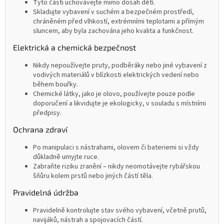
Tyto části uchovávejte mimo dosah dětí.
Skladujte vybavení v suchém a bezpečném prostředí,
chráněném před vlhkostí, extrémními teplotami a přímým
sluncem, aby byla zachována jeho kvalita a funkčnost.
Elektrická a chemická bezpečnost
Nikdy nepoužívejte pruty, podběráky nebo jiné vybavení z
vodivých materiálů v blízkosti elektrických vedení nebo
během bouřky.
Chemické látky, jako je olovo, používejte pouze podle
doporučení a likvidujte je ekologicky, v souladu s místními
předpisy.
Ochrana zdraví
Po manipulaci s nástrahami, olovem či bateriemi si vždy
důkladně umyjte ruce.
Zabraňte riziku zranění – nikdy neomotávejte rybářskou
šňůru kolem prstů nebo jiných částí těla.
Pravidelná údržba
Pravidelně kontrolujte stav svého vybavení, včetně prutů,
navijáků, nástrah a spojovacích částí.