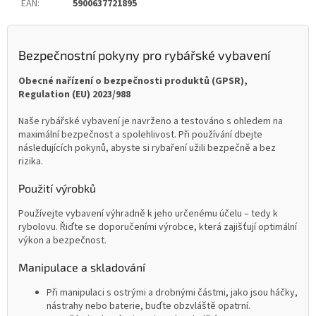
EAN
:
5900637721895
Bezpečnostní pokyny pro rybářské vybavení
Obecné nařízení o bezpečnosti produktů (GPSR),
Regulation (EU) 2023/988
Naše rybářské vybavení je navrženo a testováno s ohledem na
maximální bezpečnost a spolehlivost. Při používání dbejte
následujících pokynů, abyste si rybaření užili bezpečně a bez
rizika.
Použití výrobků
Používejte vybavení výhradně k jeho určenému účelu – tedy k
rybolovu. Řiďte se doporučeními výrobce, která zajišťují optimální
výkon a bezpečnost.
Manipulace a skladování
Při manipulaci s ostrými a drobnými částmi, jako jsou háčky,
nástrahy nebo baterie, buďte obzvláště opatrní.