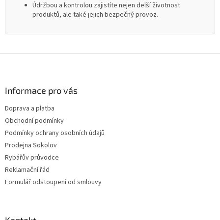
Údržbou a kontrolou zajistíte nejen delší životnost
produktů, ale také jejich bezpečný provoz.
Z
á
p
a
Informace pro vás
t
Doprava a platba
í
Obchodní podmínky
Podmínky ochrany osobních údajů
Prodejna Sokolov
Rybářův průvodce
Reklamační řád
Formulář odstoupení od smlouvy