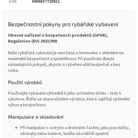
EAN
:
5900637720911
Bezpečnostní pokyny pro rybářské vybavení
Obecné nařízení o bezpečnosti produktů (GPSR),
Regulation (EU) 2023/988
Naše rybářské vybavení je navrženo a testováno s ohledem na
maximální bezpečnost a spolehlivost. Při používání dbejte
následujících pokynů, abyste si rybaření užili bezpečně a bez
rizika.
Použití výrobků
Používejte vybavení výhradně k jeho určenému účelu – tedy k
rybolovu. Řiďte se doporučeními výrobce, která zajišťují optimální
výkon a bezpečnost.
Manipulace a skladování
Při manipulaci s ostrými a drobnými částmi, jako jsou háčky,
nástrahy nebo baterie, buďte obzvláště opatrní.