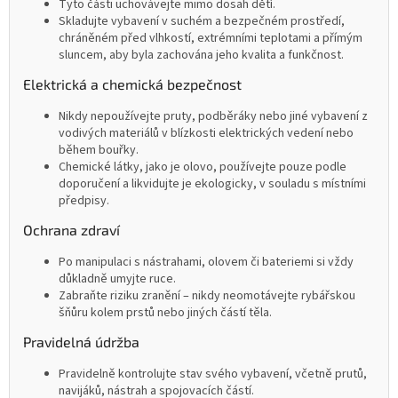
Tyto části uchovávejte mimo dosah dětí.
Skladujte vybavení v suchém a bezpečném prostředí,
chráněném před vlhkostí, extrémními teplotami a přímým
sluncem, aby byla zachována jeho kvalita a funkčnost.
Elektrická a chemická bezpečnost
Nikdy nepoužívejte pruty, podběráky nebo jiné vybavení z
vodivých materiálů v blízkosti elektrických vedení nebo
během bouřky.
Chemické látky, jako je olovo, používejte pouze podle
doporučení a likvidujte je ekologicky, v souladu s místními
předpisy.
Ochrana zdraví
Po manipulaci s nástrahami, olovem či bateriemi si vždy
důkladně umyjte ruce.
Zabraňte riziku zranění – nikdy neomotávejte rybářskou
šňůru kolem prstů nebo jiných částí těla.
Pravidelná údržba
Pravidelně kontrolujte stav svého vybavení, včetně prutů,
navijáků, nástrah a spojovacích částí.