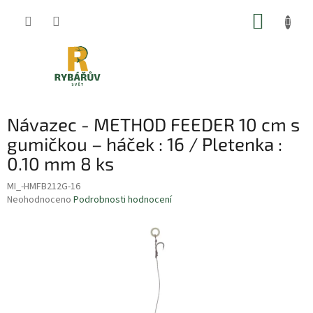
Přejít
NÁKUP
na
obsah
KOŠÍK
Návazec - METHOD FEEDER 10 cm s
gumičkou – háček : 16 / Pletenka :
0.10 mm 8 ks
MI_-HMFB212G-16
Průměrné
Neohodnoceno
Podrobnosti hodnocení
hodnocení
produktu
je
0,0
z
5
hvězdiček.