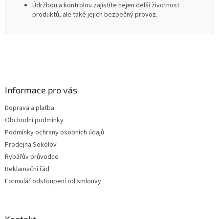
Údržbou a kontrolou zajistíte nejen delší životnost
produktů, ale také jejich bezpečný provoz.
Z
á
p
a
Informace pro vás
t
Doprava a platba
í
Obchodní podmínky
Podmínky ochrany osobních údajů
Prodejna Sokolov
Rybářův průvodce
Reklamační řád
Formulář odstoupení od smlouvy