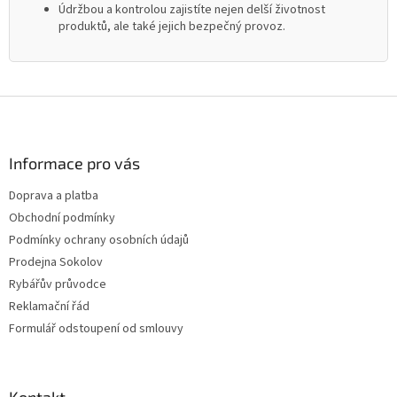
Údržbou a kontrolou zajistíte nejen delší životnost
produktů, ale také jejich bezpečný provoz.
Z
á
p
a
Informace pro vás
t
Doprava a platba
í
Obchodní podmínky
Podmínky ochrany osobních údajů
Prodejna Sokolov
Rybářův průvodce
Reklamační řád
Formulář odstoupení od smlouvy