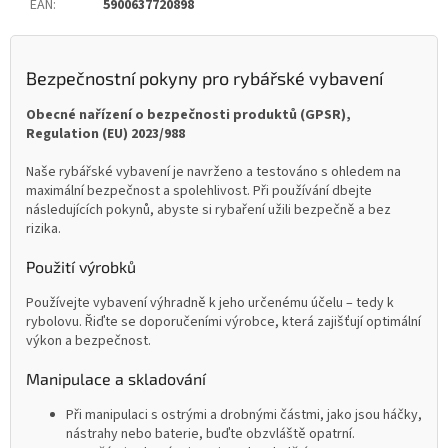
EAN
:
5900637720898
Bezpečnostní pokyny pro rybářské vybavení
Obecné nařízení o bezpečnosti produktů (GPSR),
Regulation (EU) 2023/988
Naše rybářské vybavení je navrženo a testováno s ohledem na
maximální bezpečnost a spolehlivost. Při používání dbejte
následujících pokynů, abyste si rybaření užili bezpečně a bez
rizika.
Použití výrobků
Používejte vybavení výhradně k jeho určenému účelu – tedy k
rybolovu. Řiďte se doporučeními výrobce, která zajišťují optimální
výkon a bezpečnost.
Manipulace a skladování
Při manipulaci s ostrými a drobnými částmi, jako jsou háčky,
nástrahy nebo baterie, buďte obzvláště opatrní.