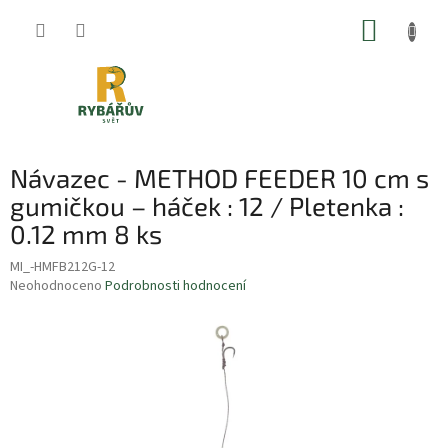
Přejít
NÁKUP
na
obsah
KOŠÍK
Návazec - METHOD FEEDER 10 cm s
gumičkou – háček : 12 / Pletenka :
0.12 mm 8 ks
MI_-HMFB212G-12
Průměrné
Neohodnoceno
Podrobnosti hodnocení
hodnocení
produktu
je
0,0
z
5
hvězdiček.