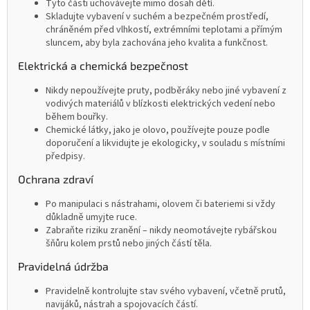
Tyto části uchovávejte mimo dosah dětí.
Skladujte vybavení v suchém a bezpečném prostředí,
chráněném před vlhkostí, extrémními teplotami a přímým
sluncem, aby byla zachována jeho kvalita a funkčnost.
Elektrická a chemická bezpečnost
Nikdy nepoužívejte pruty, podběráky nebo jiné vybavení z
vodivých materiálů v blízkosti elektrických vedení nebo
během bouřky.
Chemické látky, jako je olovo, používejte pouze podle
doporučení a likvidujte je ekologicky, v souladu s místními
předpisy.
Ochrana zdraví
Po manipulaci s nástrahami, olovem či bateriemi si vždy
důkladně umyjte ruce.
Zabraňte riziku zranění – nikdy neomotávejte rybářskou
šňůru kolem prstů nebo jiných částí těla.
Pravidelná údržba
Pravidelně kontrolujte stav svého vybavení, včetně prutů,
navijáků, nástrah a spojovacích částí.