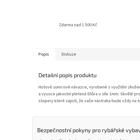
Zdarma nad 1 500 Kč
Popis
Diskuze
Detailní popis produktu
Hotové sumcové návazce, vyrobené s využitím zkušenost
a vysoce jakostní pletená šňůra o síle 1mm. Skvělé p
stopery které zajistí, že vaše nástraha bude vždy na
Bezpečnostní pokyny pro rybářské vyba