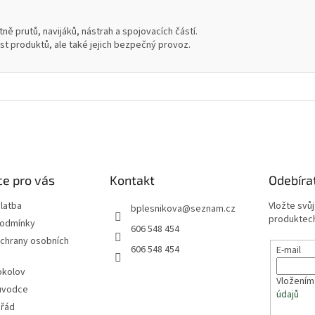
ně prutů, navijáků, nástrah a spojovacích částí.
ost produktů, ale také jejich bezpečný provoz.
e pro vás
Kontakt
Odebíra
latba
Vložte svů
bplesnikova
@
seznam.cz
produktech
podmínky
606 548 454
chrany osobních
606 548 454
E-mail
okolov
Vložením
ůvodce
údajů
 řád