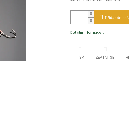
Můžeme doručit do:
14.8.2026
Přidat do koš
Detailní informace
TISK
ZEPTAT SE
H