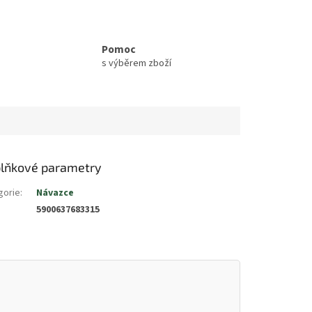
Pomoc
s výběrem zboží
lňkové parametry
gorie
:
Návazce
5900637683315