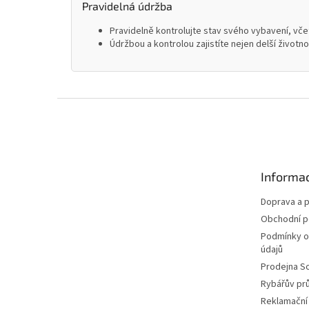
Pravidelná údržba
Pravidelně kontrolujte stav svého vybavení, včet
Údržbou a kontrolou zajistíte nejen delší životn
Z
á
p
a
t
Informac
í
Doprava a p
Obchodní 
Podmínky o
údajů
Prodejna S
Rybářův pr
Reklamační