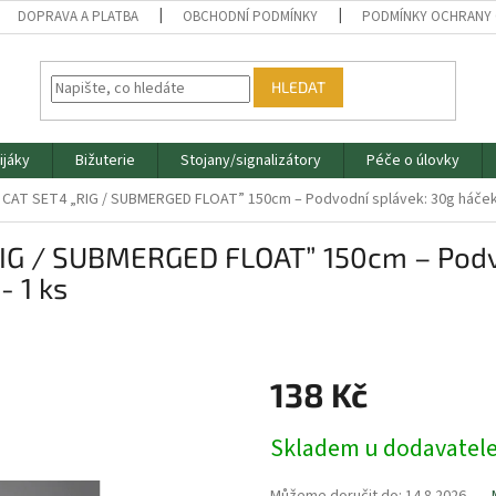
DOPRAVA A PLATBA
OBCHODNÍ PODMÍNKY
PODMÍNKY OCHRANY 
HLEDAT
ijáky
Bižuterie
Stojany/signalizátory
Péče o úlovky
 CAT SET4 „RIG / SUBMERGED FLOAT” 150cm – Podvodní splávek: 30g háček: 4
IG / SUBMERGED FLOAT” 150cm – Podvo
- 1 ks
138 Kč
Měrná
Skladem u dodavatel
cena: