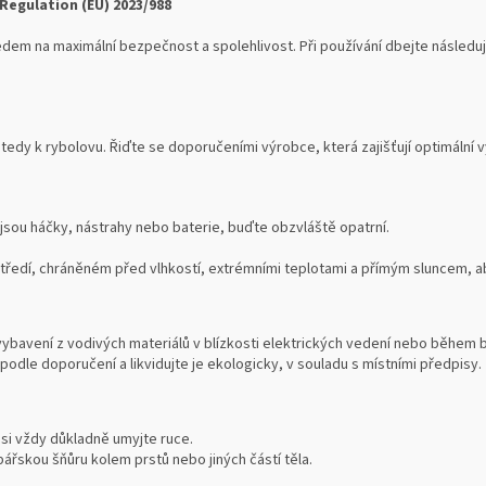
Regulation (EU) 2023/988
dem na maximální bezpečnost a spolehlivost. Při používání dbejte následují
tedy k rybolovu. Řiďte se doporučeními výrobce, která zajišťují optimální
 jsou háčky, nástrahy nebo baterie, buďte obzvláště opatrní.
edí, chráněném před vlhkostí, extrémními teplotami a přímým sluncem, aby
vybavení z vodivých materiálů v blízkosti elektrických vedení nebo během 
podle doporučení a likvidujte je ekologicky, v souladu s místními předpisy.
 si vždy důkladně umyjte ruce.
ářskou šňůru kolem prstů nebo jiných částí těla.