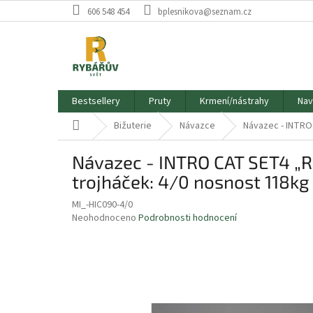
Přejít
606 548 454
bplesnikova@seznam.cz
na
obsah
Bestsellery
Pruty
Krmení/nástrahy
Nav
Domů
Bižuterie
Návazce
Návazec - INTRO
Návazec - INTRO CAT SET4 „R
trojháček: 4/0 nosnost 118kg 
MI_-HIC090-4/0
Průměrné
Neohodnoceno
Podrobnosti hodnocení
hodnocení
produktu
je
0,0
z
5
hvězdiček.