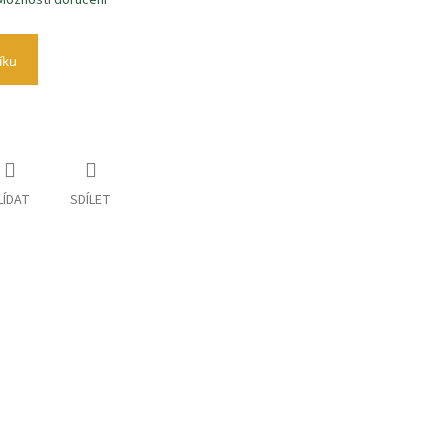
Možnosti doručení
íku
LÍDAT
SDÍLET