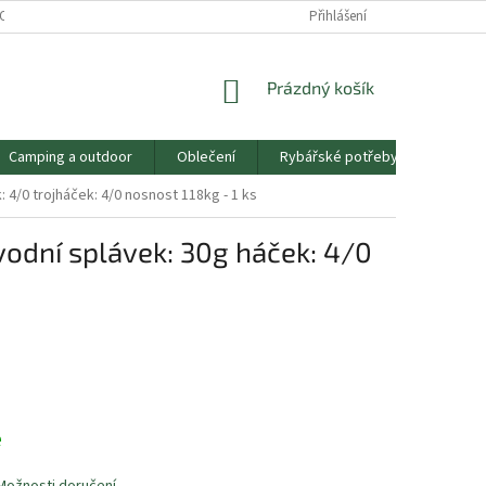
OSOBNÍCH ÚDAJŮ
PRODEJNA SOKOLOV
Přihlášení
RYBÁŘŮV PRŮVODCE
NÁKUPNÍ
Prázdný košík
KOŠÍK
Camping a outdoor
Oblečení
Rybářské potřeby
Mořsk
/0 trojháček: 4/0 nosnost 118kg - 1 ks
dní splávek: 30g háček: 4/0
e