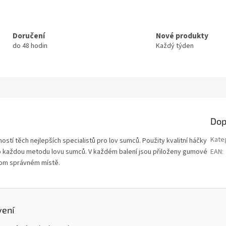
Doručení
Nové produkty
do 48 hodin
Každý týden
Dop
Kate
í těch nejlepších specialistů pro lov sumců. Použity kvalitní háčky
ro každou metodu lovu sumců. V každém balení jsou přiloženy gumové
EAN
:
 tom správném místě.
vení