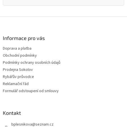
Z
á
p
a
Informace pro vás
t
Doprava a platba
í
Obchodní podmínky
Podmínky ochrany osobních údajů
Prodejna Sokolov
Rybářův průvodce
Reklamační řád
Formulář odstoupení od smlouvy
Kontakt
bplesnikova
@
seznam.cz