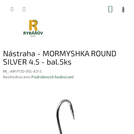
Přejít
NÁKUP
na
obsah
KOŠÍK
Nástraha - MORMYSHKA ROUND
SILVER 4.5 - bal.5ks
MI_-AM-POD-001-4.5-S
Průměrné
Neohodnoceno
Podrobnosti hodnocení
hodnocení
produktu
je
0,0
z
5
hvězdiček.