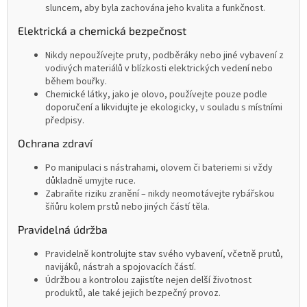
sluncem, aby byla zachována jeho kvalita a funkčnost.
Elektrická a chemická bezpečnost
Nikdy nepoužívejte pruty, podběráky nebo jiné vybavení z
vodivých materiálů v blízkosti elektrických vedení nebo
během bouřky.
Chemické látky, jako je olovo, používejte pouze podle
doporučení a likvidujte je ekologicky, v souladu s místními
předpisy.
Ochrana zdraví
Po manipulaci s nástrahami, olovem či bateriemi si vždy
důkladně umyjte ruce.
Zabraňte riziku zranění – nikdy neomotávejte rybářskou
šňůru kolem prstů nebo jiných částí těla.
Pravidelná údržba
Pravidelně kontrolujte stav svého vybavení, včetně prutů,
navijáků, nástrah a spojovacích částí.
Údržbou a kontrolou zajistíte nejen delší životnost
produktů, ale také jejich bezpečný provoz.